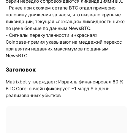
серии нередко сопровождаются ликвидациями
в X
.
- Ранее при схожем сетапе BTC отдал примерно
половину движения за часы, что вызвало крупные
ликвидации; текущая «лежащая» ликвидность ниже
по цене больше
по данным NewsBTC
.
- Сигналы перекупленности и «красная»
Coinbase‑премия указывают на медвежий перекос
при взятии недавних максимумов
по данным
NewsBTC
.
Заголовок
Matrixbot утверждает: Израиль финансировал 60 %
BTC Core; ончейн фиксирует ~1 млрд $ в день
реализованных убытков