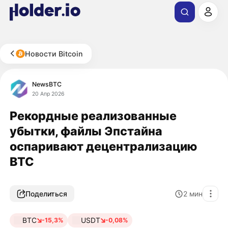
Новости Bitcoin
NewsBTC
20 Апр 2026
Рекордные реализованные
убытки, файлы Эпстайна
оспаривают децентрализацию
BTC
Поделиться
2
мин
BTC
USDT
-15,3%
-0,08%