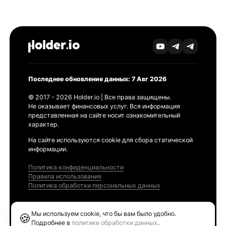
Последнее обновление данных: 7 Авг 2026
© 2017 - 2026 Holder.io | Все права защищены.
Не оказывает финансовых услуг. Вся информация
представленная на сайте носит ознакомительный
характер.
На сайте используются cookie для сбора статической
информации.
Политика конфиденциальности
Правила использования
Политика обработки персональных данных
Продукты
Мы используем cookie, что бы вам было удобно.
🍪
Ethereum GAS Tracker
Подробнее в
политике обработки данных
.