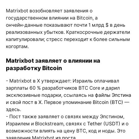
Matrixbot возобновляет заявления о
государственном влиянии на Bitcoin, а
ончейн‑данные показывают почти 1 млрд $ в день
реализованных убытков. Краткосрочные держатели
капитулировали; стресс переходит к более сильным
когортам.
Matrixbot заявляет о влиянии на
разработку Bitcoin
- Matrixbot в X утверждает: Израиль оплачивал
зарплаты 60 % разработчиков BTC Core и дарил
эксклюзивные подарки, ссылаясь на
файлы Эпстина
и свой
пост в X
. Первое упоминание
Bitcoin (BTC)
—
здесь.
- Пост также заявляет о связях между Эпстином,
Израилем и Blockstream, связях с
Tether (USDT)
и о
возможности влиять на цену BTC, код и ноды. Это
заявления Matrixbot
из поста
.