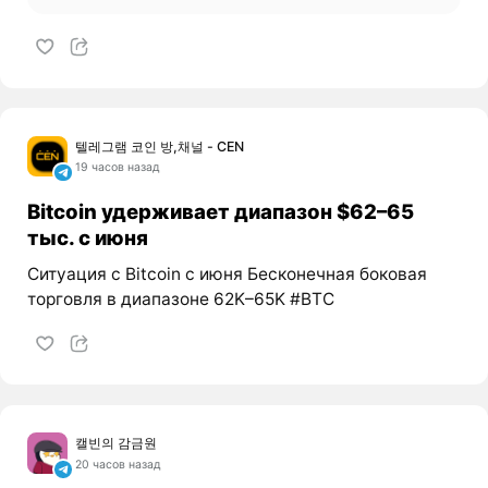
텔레그램 코인 방,채널 - CEN
19 часов назад
Bitcoin удерживает диапазон $62–65
тыс. с июня
Ситуация с Bitcoin с июня Бесконечная боковая
торговля в диапазоне 62K–65K #BTC
캘빈의 감금원
20 часов назад