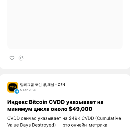
텔레그램 코인 방,채널 - CEN
5 Авг 2026
Индекс Bitcoin CVDD указывает на
минимум цикла около $49,000
CVDD сейчас указывает на $49K CVDD (Cumulative
Value Days Destroyed) — это ончейн-метрика