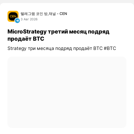
텔레그램 코인 방,채널 - CEN
3 Авг 2026
MicroStrategy третий месяц подряд
продаёт BTC
Strategy три месяца подряд продаёт BTC #BTC