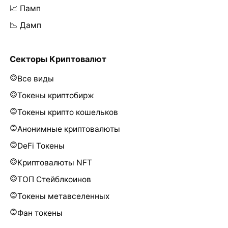
📈 Памп
📉 Дамп
Секторы Криптовалют
Все виды
Токены криптобирж
Токены крипто кошельков
Анонимные криптовалюты
DeFi Токены
Криптовалюты NFT
ТОП Стейблкоинов
Токены метавселенных
Фан токены