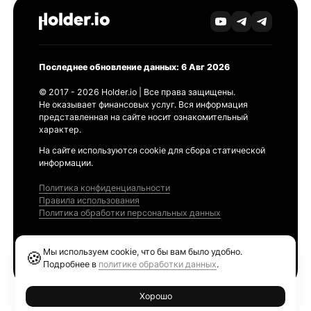
Последнее обновление данных: 6 Авг 2026
© 2017 - 2026 Holder.io | Все права защищены.
Не оказывает финансовых услуг. Вся информация
представленная на сайте носит ознакомительный
характер.
На сайте используются cookie для сбора статической
информации.
Политика конфиденциальности
Правила использования
Политика обработки персональных данных
Продукты
Мы используем cookie, что бы вам было удобно.
🍪
Ethereum GAS Tracker
Подробнее в
политике обработки данных
.
Хорошо