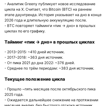
- Аналитик Greeny публикует новое исследование
цикла на X. Считает, что
Bitcoin (BTC)
на раннем
этапе даунтренда. История указывает на дно в конце
2026 года и длительную аккумуляцию после.
- BTC повторяет тайминги «пик → дно» в прошлых
циклах
по его графику
.
Тайминг «пик → дно» в прошлых циклах
- 2013–2015: ~410 дней
источник
.
- 2017–2018: ~363 дня
источник
.
- От
пика 2021
до дна 2022: ~376 дней.
- Среднее по трём периодам: ~383 дня
источник
.
Текущее положение цикла
- Прошло ~пять месяцев после октябрьского пика
2025 года.
- Ожидается дальнейшее снижение на протяжении
месяцев
анализ
, без быстрого отскока
источник
.