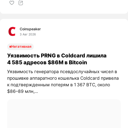
Coinspeaker
3 Авг 2026
Негативная
Уязвимость PRNG в Coldcard лишила
4 585 адресов $86M в Bitcoin
Уязвимость генератора псевдослучайных чисел в
прошивке аппаратного кошелька Coldcard привела
к подтвержденным потерям в 1 367 BTC, около
$86–89 млн,...