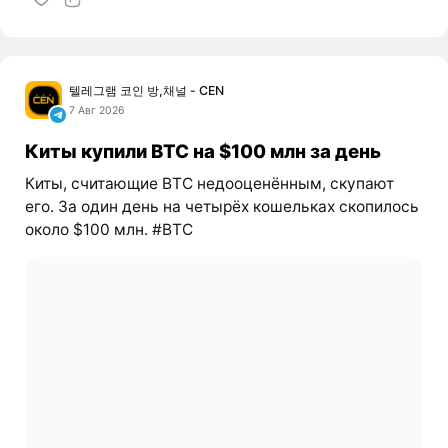
텔레그램 코인 방,채널 - CEN
7 Авг 2026
Киты купили BTC на $100 млн за день
Киты, считающие BTC недооценённым, скупают
его. За один день на четырёх кошельках скопилось
около $100 млн. #BTC