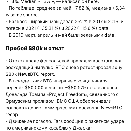
~+8%. Median ~+3%.», — написал он
here
.
- По таблице: среднее за май +7,82 %, медиана +6,34
%
same source
.
- Разброс широкий: май давал >52 % в 2017 и 2019, и
потери в 2021 (−35,31 %) и 2022 (−15,6 %)
data
.
- В 2019 март, апрель и май были зелёными
data
.
Пробой $80k и откат
- Отскок после февральской просадки восстановил
восходящий импульс. BTC снова ретестировал зону
$80k
NewsBTC report
.
- В понедельник BTC впервые с конца января
пересёк $80 000 и достиг ~$80 529 после анонса
Дональда Трампа «Project Freedom», связанного с
Ормузским проливом. ВМС США обеспечивали
сопровождение коммерческих переходов
NewsBTC
recap
.
- Движение погасло. Fars сообщил о ракетном ударе
по американскому кораблю у Джаска;