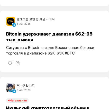
텔레그램 코인 방,채널 - CEN
6 Авг 2026
Bitcoin удерживает диапазон $62–65
тыс. с июня
Ситуация с Bitcoin с июня Бесконечная боковая
торговля в диапазоне 62K–65K #BTC
취미생활방📮
6 Авг 2026
Негативная
Июльский криптоторговый объем в