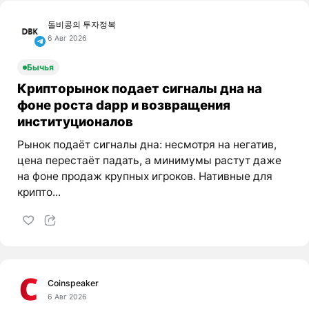
돌비콩의 투자정복
6 Авг 2026
Бычья
Крипторынок подает сигналы дна на
фоне роста dapp и возвращения
институционалов
Рынок подаёт сигналы дна: несмотря на негатив,
цена перестаёт падать, а минимумы растут даже
на фоне продаж крупных игроков. Нативные для
крипто...
Coinspeaker
6 Авг 2026