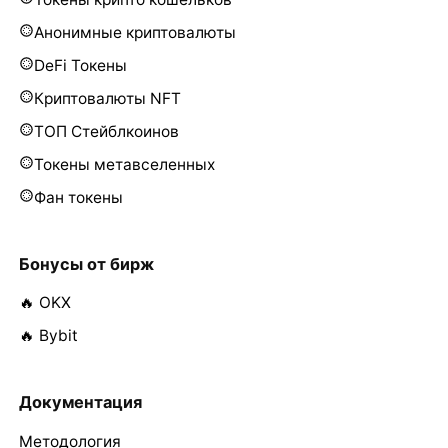
Анонимные криптовалюты
DeFi Токены
Криптовалюты NFT
ТОП Стейблкоинов
Токены метавселенных
Фан токены
Бонусы от бирж
🔥 OKX
🔥 Bybit
Документация
Методология