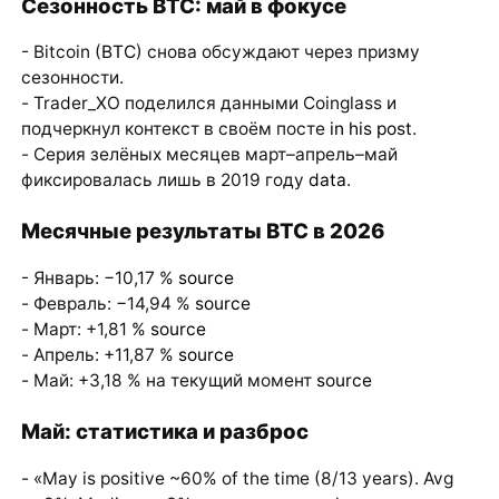
Сезонность BTC: май в фокусе
- Bitcoin (
BTC
) снова обсуждают через призму
сезонности.
- Trader_XO поделился данными Coinglass и
подчеркнул контекст в своём посте
in his post
.
- Серия зелёных месяцев март–апрель–май
фиксировалась лишь в 2019 году
data
.
Месячные результаты BTC в 2026
- Январь: −10,17 %
source
- Февраль: −14,94 %
source
- Март: +1,81 %
source
- Апрель: +11,87 %
source
- Май: +3,18 % на текущий момент
source
Май: статистика и разброс
- «May is positive ~60% of the time (8/13 years). Avg