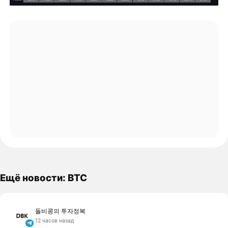
Ещё новости: BTC
돌비콩의 투자정복
12 часов назад