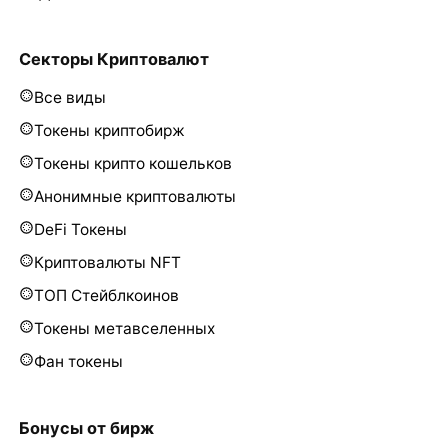
Секторы Криптовалют
Все виды
Токены криптобирж
Токены крипто кошельков
Анонимные криптовалюты
DeFi Токены
Криптовалюты NFT
ТОП Стейблкоинов
Токены метавселенных
Фан токены
Бонусы от бирж