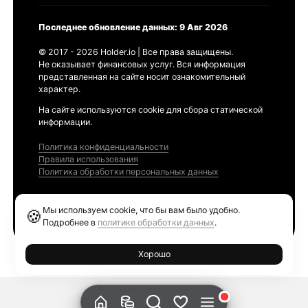
Последнее обновление данных: 9 Авг 2026
© 2017 - 2026 Holder.io | Все права защищены.
Не оказывает финансовых услуг. Вся информация
представленная на сайте носит ознакомительный
характер.
На сайте используются cookie для сбора статической
информации.
Политика конфиденциальности
Правила использования
Политика обработки персональных данных
Продукты
Мы используем cookie, что бы вам было удобно.
🍪
Ethereum GAS Tracker
Подробнее в
политике обработки данных
.
Хорошо