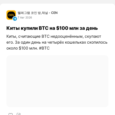
텔레그램 코인 방,채널 - CEN
7 Авг 2026
Киты купили BTC на $100 млн за день
Киты, считающие BTC недооценённым, скупают
его. За один день на четырёх кошельках скопилось
около $100 млн. #BTC