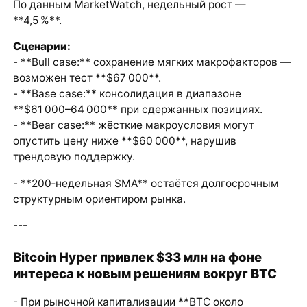
По данным MarketWatch, недельный рост —
**4,5 %**.
Сценарии:
- **Bull case:** сохранение мягких макрофакторов —
возможен тест **$67 000**.
- **Base case:** консолидация в диапазоне
**$61 000–64 000** при сдержанных позициях.
- **Bear case:** жёсткие макроусловия могут
опустить цену ниже **$60 000**, нарушив
трендовую поддержку.
- **200‑недельная SMA** остаётся долгосрочным
структурным ориентиром рынка.
---
Bitcoin Hyper привлек $33 млн на фоне
интереса к новым решениям вокруг BTC
- При рыночной капитализации **BTC около