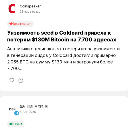
Coinspeaker
23 часа назад
Негативная
Уязвимость seed в Coldcard привела к
потерям $130M Bitcoin на 7,700 адресах
Аналитики оценивают, что потери из‑за уязвимости
в генерации сидов у Coldcard достигли примерно
2 055 BTC на сумму $130 млн и затронули более
7 700...
돌비콩의 투자정복
8 Авг 2026
Бычья