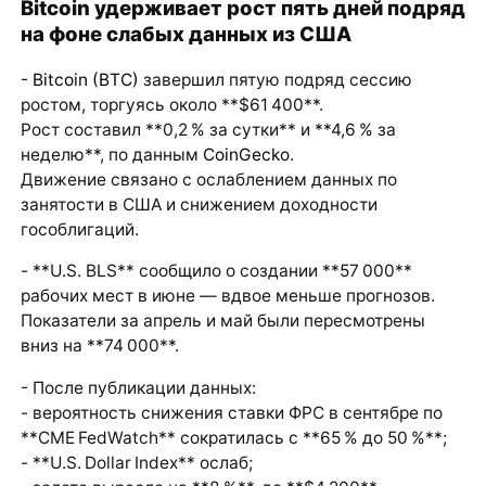
Bitcoin удерживает рост пять дней подряд
на фоне слабых данных из США
-
Bitcoin (BTC)
завершил пятую подряд сессию
ростом, торгуясь около **$61 400**.
Рост составил **0,2 % за сутки** и **4,6 % за
неделю**, по данным
CoinGecko
.
Движение связано с ослаблением данных по
занятости в США и снижением доходности
гособлигаций.
- **U.S. BLS** сообщило о создании **57 000**
рабочих мест в июне — вдвое меньше прогнозов.
Показатели за апрель и май были пересмотрены
вниз на **74 000**.
- После публикации данных:
- вероятность снижения ставки ФРС в сентябре по
**CME FedWatch** сократилась с **65 % до 50 %**;
- **U.S. Dollar Index** ослаб;