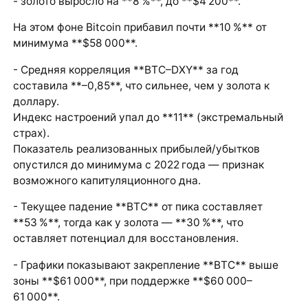
- золото выросло на **8 %**, до **$4 200**.
На этом фоне Bitcoin прибавил почти **10 %** от
минимума **$58 000**.
- Средняя корреляция **BTC–DXY** за год
составила **–0,85**, что сильнее, чем у золота к
доллару.
Индекс настроений упал до **11** (экстремальный
страх).
Показатель реализованных прибылей/убытков
опустился до минимума с 2022 года — признак
возможного капитуляционного дна.
- Текущее падение **BTC** от пика составляет
**53 %**, тогда как у золота — **30 %**, что
оставляет потенциал для восстановления.
- Графики показывают закрепление **BTC** выше
зоны **$61 000**, при поддержке **$60 000–
61 000**.