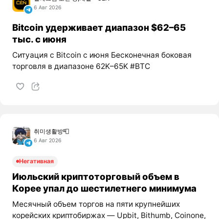
6 Авг 2026
Bitcoin удерживает диапазон $62–65
тыс. с июня
Ситуация с Bitcoin с июня Бесконечная боковая
торговля в диапазоне 62K–65K #BTC
취미생활방📮
6 Авг 2026
Негативная
Июльский криптоторговый объем в
Корее упал до шестилетнего минимума
Месячный объем торгов на пяти крупнейших
корейских криптобиржах — Upbit, Bithumb, Coinone,