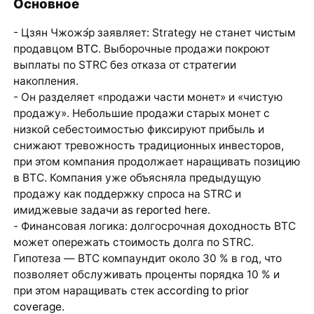
Основное
- Цзян Чжожэ́р заявляет: Strategy не станет чистым
продавцом
BTC
. Выборочные продажи покроют
выплаты по STRC без отказа от стратегии
накопления.
- Он разделяет «продажи части монет» и «чистую
продажу». Небольшие продажи старых монет с
низкой себестоимостью фиксируют прибыль и
снижают тревожность традиционных инвесторов,
при этом компания продолжает наращивать позицию
в BTC. Компания уже объясняла предыдущую
продажу как поддержку спроса на STRC и
имиджевые задачи
as reported here
.
- Финансовая логика: долгосрочная доходность BTC
может опережать стоимость долга по STRC.
Гипотеза — BTC компаундит около 30 % в год, что
позволяет обслуживать проценты порядка 10 % и
при этом наращивать стек
according to prior
coverage
.