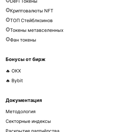
DeFi Токены
Криптовалюты NFT
ТОП Стейблкоинов
Токены метавселенных
Фан токены
Бонусы от бирж
🔥 OKX
🔥 Bybit
Документация
Методология
Секторные индексы
Раскрытие партнёрства