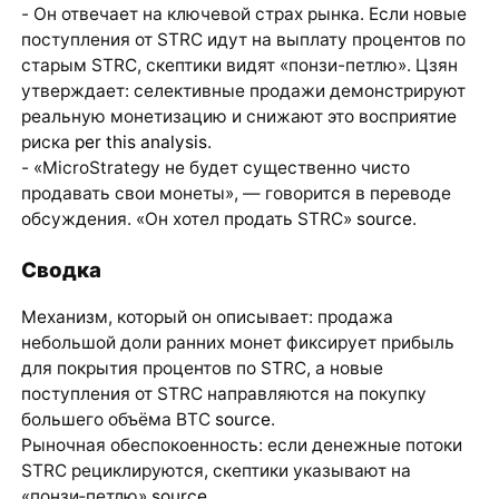
- Он отвечает на ключевой страх рынка. Если новые
поступления от STRC идут на выплату процентов по
старым STRC, скептики видят «понзи-петлю». Цзян
утверждает: селективные продажи демонстрируют
реальную монетизацию и снижают это восприятие
риска
per this analysis
.
- «MicroStrategy не будет существенно чисто
продавать свои монеты», — говорится в переводе
обсуждения. «Он хотел продать STRC»
source
.
Сводка
Механизм, который он описывает: продажа
небольшой доли ранних монет фиксирует прибыль
для покрытия процентов по STRC, а новые
поступления от STRC направляются на покупку
большего объёма BTC
source
.
Рыночная обеспокоенность: если денежные потоки
STRC рециклируются, скептики указывают на
«понзи‑петлю»
source
.