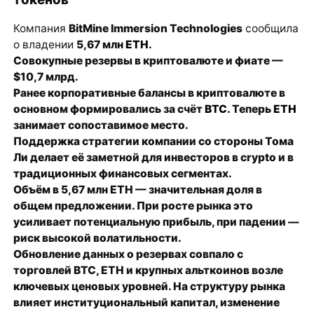
Компания
BitMine Immersion Technologies
сообщила
о владении
5,67 млн
ETH
.
Совокупные резервы в криптовалюте и фиате —
$10,7 млрд
.
Ранее корпоративные балансы в криптовалюте в
основном формировались за счёт
BTC
. Теперь
ETH
занимает сопоставимое место.
Поддержка стратегии компании со стороны Тома
Ли делает её заметной для инвесторов в crypto и в
традиционных финансовых сегментах.
Объём в 5,67 млн ETH — значительная доля в
общем предложении. При росте рынка это
усиливает потенциальную прибыль, при падении —
риск высокой волатильности.
Обновление данных о резервах совпало с
торговлей BTC, ETH и крупных альткоинов возле
ключевых ценовых уровней. На структуру рынка
влияет институциональный капитал, изменение