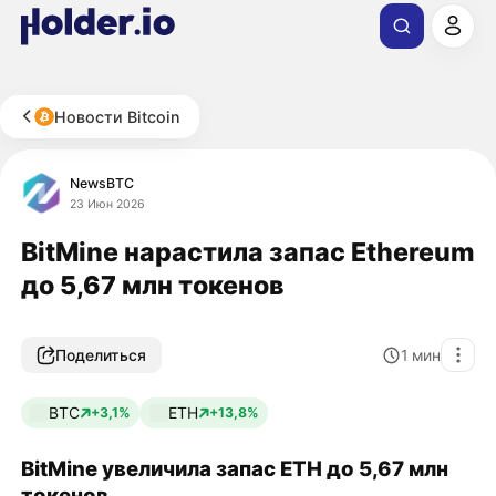
Новости Bitcoin
NewsBTC
23 Июн 2026
BitMine нарастила запас Ethereum
до 5,67 млн токенов
Поделиться
1
мин
BTC
ETH
+3,1%
+13,8%
BitMine увеличила запас ETH до 5,67 млн
токенов