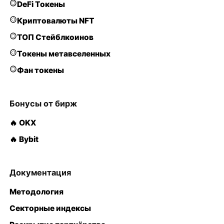
DeFi Токены
Криптовалюты NFT
ТОП Стейблкоинов
Токены метавселенных
Фан токены
Бонусы от бирж
🔥 OKX
🔥 Bybit
Документация
Методология
Секторные индексы