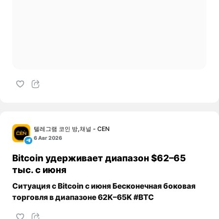
텔레그램 코인 방,채널 - CEN
6 Авг 2026
Bitcoin удерживает диапазон $62–65
тыс. с июня
Ситуация с Bitcoin с июня Бесконечная боковая
торговля в диапазоне 62K–65K #BTC