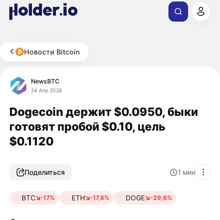
Новости Bitcoin
NewsBTC
24 Апр 2026
Dogecoin держит $0.0950, быки
готовят пробой $0.10, цель
$0.1120
Поделиться
1
мин
BTC
ETH
DOGE
-17%
-17,8%
-29,6%