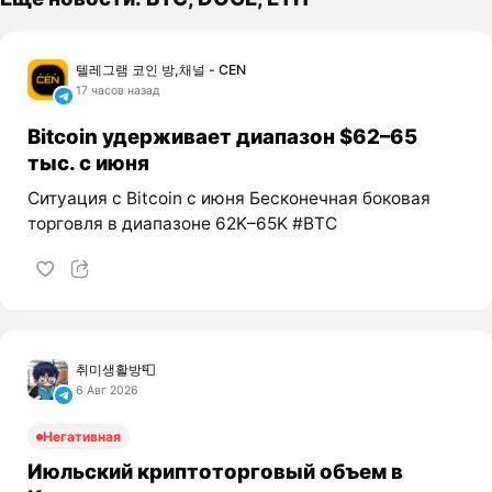
텔레그램 코인 방,채널 - CEN
17 часов назад
Bitcoin удерживает диапазон $62–65
тыс. с июня
Ситуация с Bitcoin с июня Бесконечная боковая
торговля в диапазоне 62K–65K #BTC
취미생활방📮
6 Авг 2026
Негативная
Июльский криптоторговый объем в