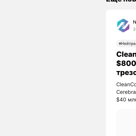
3
Нейтра
Clea
$800
трез
CleanCo
Cerebr
$40 млн