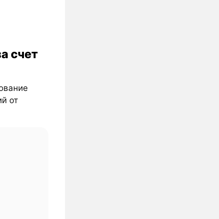
за счет
рование
ий от