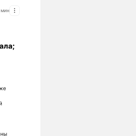
1
мин
ала;
уже
й
аны