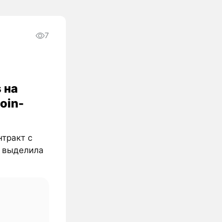
7
 на
oin-
нтракт с
о выделила