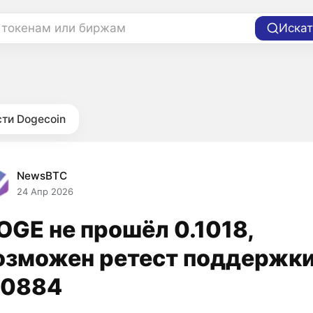
 токенам или биржам
Искат
ти Dogecoin
NewsBTC
24 Апр 2026
OGE не прошёл 0.1018,
озможен ретест поддержк
.0884