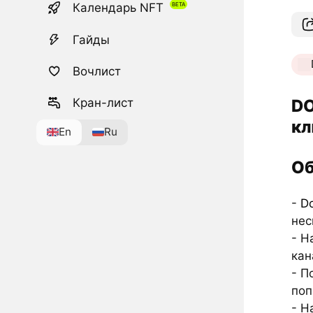
Календарь NFT
Гайды
Вочлист
DO
Кран-лист
кл
En
Ru
Об
-
D
нес
- Н
кан
- П
поп
- Н