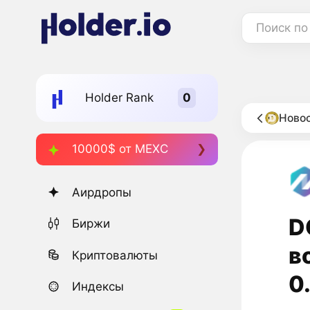
Поиск по
Holder Rank
Новос
10000$ от MEXC
Аирдропы
D
Биржи
в
Криптовалюты
0
Индексы