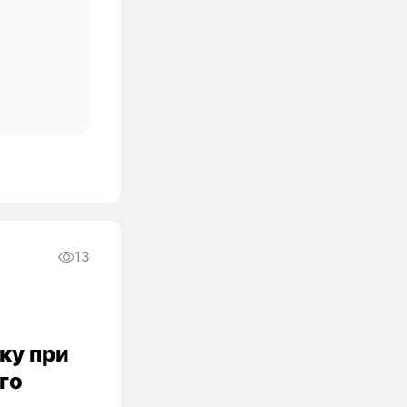
13
ку при
го