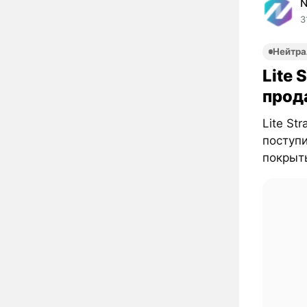
3
Нейтра
Lite 
прод
Lite St
поступи
покрыты