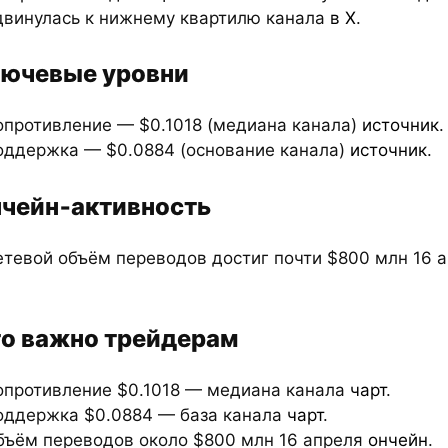
двинулась к нижнему квартилю канала
в X
.
ючевые уровни
опротивление — $0.1018 (медиана канала)
источник
.
оддержка — $0.0884 (основание канала)
источник
.
чейн‑активность
етевой объём переводов достиг почти $800 млн 16 
о важно трейдерам
опротивление $0.1018 — медиана канала
чарт
.
оддержка $0.0884 — база канала
чарт
.
бъём переводов около $800 млн 16 апреля
ончейн
.