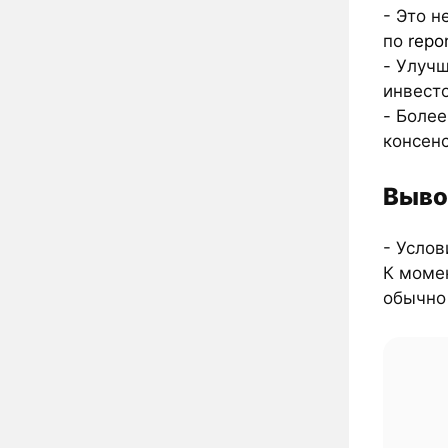
- Это н
по
repo
- Улуч
инвест
- Более
консенс
Выво
- Услов
К моме
обычно