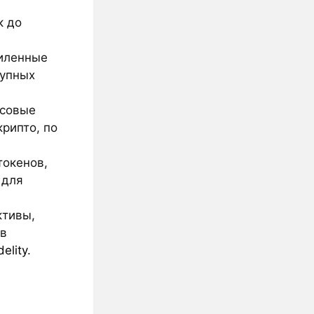
к до
силенные
рупных
нсовые
рипто, по
токенов,
 для
ктивы,
ов
delity
.