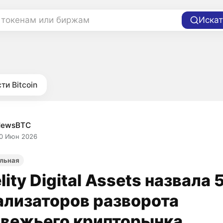
 токенам или биржам
Искат
ти Bitcoin
NewsBTC
0 Июн 2026
льная
lity Digital Assets назвала 
ализаторов разворота
вежьего крипторынка