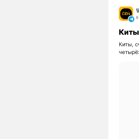
8
Киты
Киты, 
четырё