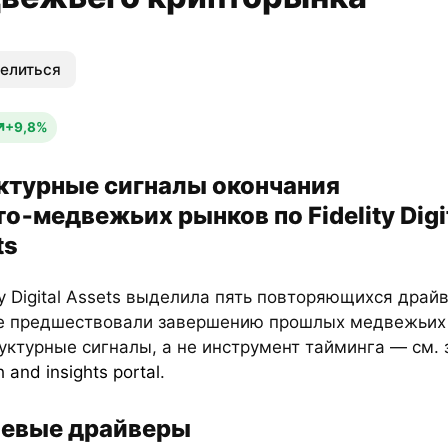
елиться
+9,8%
ктурные сигналы окончания
о‑медвежьих рынков по Fidelity Digi
ts
ity Digital Assets выделила пять повторяющихся драй
е предшествовали завершению прошлых медвежьих
уктурные сигналы, а не инструмент тайминга — см. 
 and insights portal
.
евые драйверы