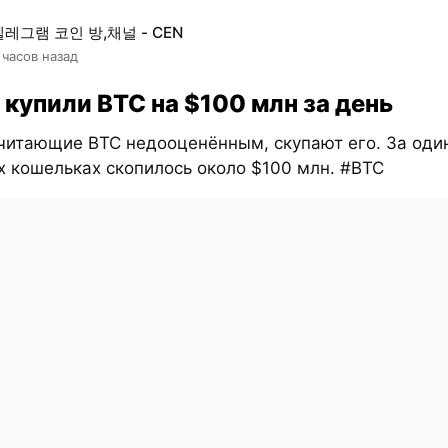
텔레그램 코인 방,채널 - CEN
 часов назад
 купили BTC на $100 млн за день
считающие BTC недооценённым, скупают его. За оди
х кошельках скопилось около $100 млн. #BTC