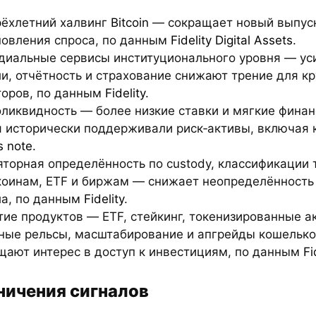
рёхлетний халвинг
Bitcoin
— сокращает новый выпус
новления спроса, по данным
Fidelity Digital Assets
.
одиальные сервисы институционального уровня — у
и, отчётность и страхование снижают трение для к
торов, по данным
Fidelity
.
оликвидность — более низкие ставки и мягкие фина
я исторически поддерживали риск‑активы, включая к
’s note
.
яторная определённость по custody, классификации 
коинам, ETF и биржам — снижает неопределённость
ла, по данным
Fidelity
.
тие продуктов — ETF, стейкинг, токенизированные а
ные рельсы, масштабирование и апгрейды кошельк
щают интерес в доступ к инвестициям, по данным
Fi
ничения сигналов