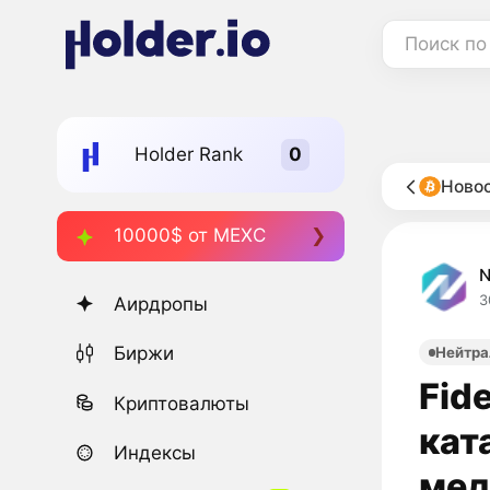
Поиск по
Holder Rank
Новос
10000$ от MEXC
3
Аирдропы
Биржи
Нейтра
Fide
Криптовалюты
кат
Индексы
мед