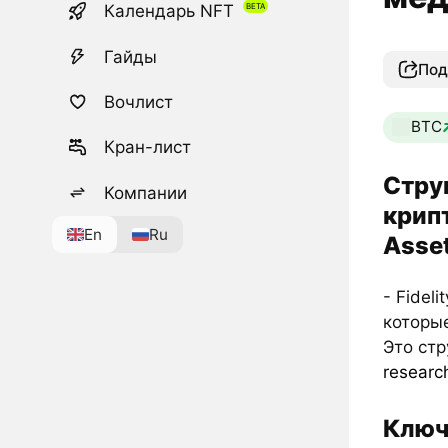
Календарь NFT
Гайды
Под
Вочлист
BTC
Кран-лист
Стру
Компании
крипт
En
Ru
Asse
- Fidel
которы
Это стр
research
Ключ