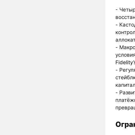
- Четы
восста
- Каст
контрол
аллока
- Макр
услови
Fidelity
- Регул
стейбл
капита
- Разви
платёж
превра
Огра