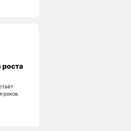
 роста
стаёт
игроков.