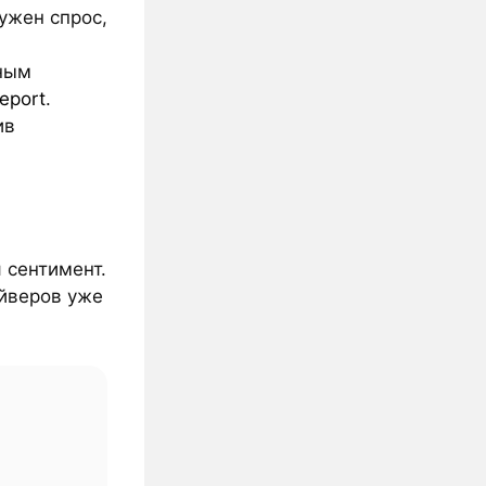
ужен спрос,
ьным
report
.
ив
 сентимент.
айверов уже