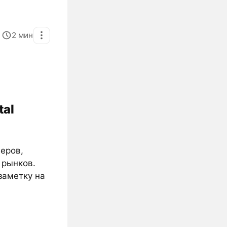
2
мин
tal
веров,
 рынков.
заметку на