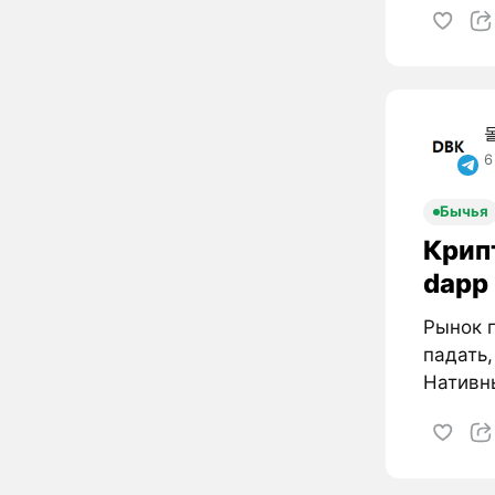
6
Бычья
Крип
dapp
Рынок п
падать
Нативны