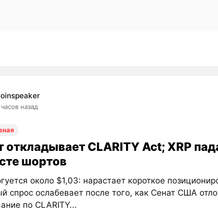
oinspeaker
 часов назад
вная
т откладывает CLARITY Act; XRP пада
осте шортов
гуется около $1,03: нарастает короткое позиционир
й спрос ослабевает после того, как Сенат США отл
ание по CLARITY...