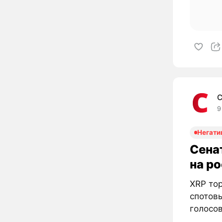
C
9
Негати
Сена
на р
XRP тор
спотовы
голосов