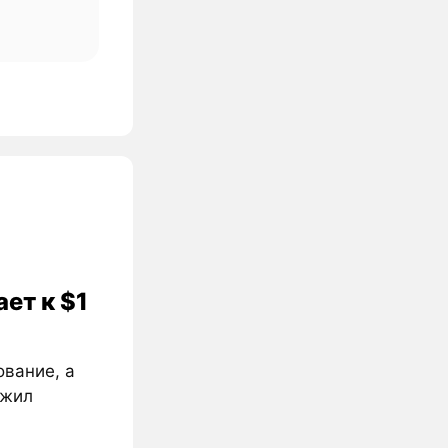
ет к $1
ование, а
ожил