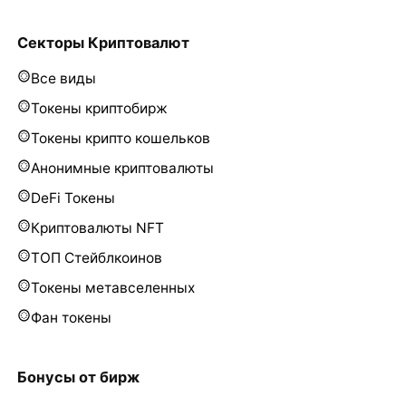
Секторы Криптовалют
Все виды
Токены криптобирж
Токены крипто кошельков
Анонимные криптовалюты
DeFi Токены
Криптовалюты NFT
ТОП Стейблкоинов
Токены метавселенных
Фан токены
Бонусы от бирж