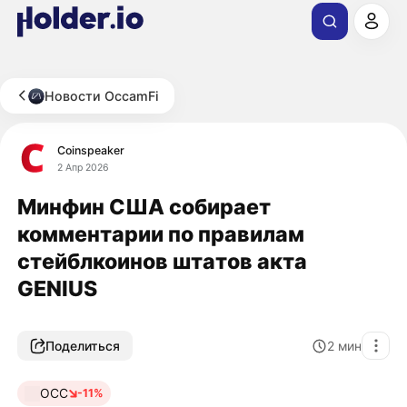
Новости OccamFi
Coinspeaker
2 Апр 2026
Минфин США собирает
комментарии по правилам
стейблкоинов штатов акта
GENIUS
Поделиться
2
мин
OCC
-11%