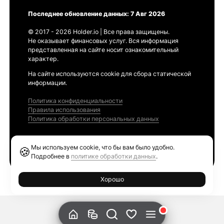
Последнее обновление данных: 7 Авг 2026
© 2017 - 2026 Holder.io | Все права защищены.
Не оказывает финансовых услуг. Вся информация
представленная на сайте носит ознакомительный
характер.
На сайте используются cookie для сбора статической
информации.
Политика конфиденциальности
Правила использования
Политика обработки персональных данных
Продукты
Мы используем cookie, что бы вам было удобно.
🍪
Ethereum GAS Tracker
Подробнее в
политике обработки данных
.
Хорошо