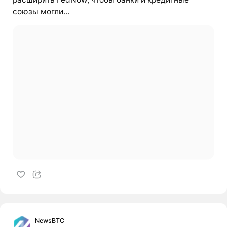
союзы могли...
NewsBTC