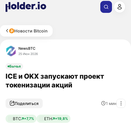
Новости Bitcoin
NewsBTC
25 Июн 2026
Бычья
ICE и OKX запускают проект
токенизации акций
Поделиться
1
мин
BTC
ETH
+7,7%
+19,8%