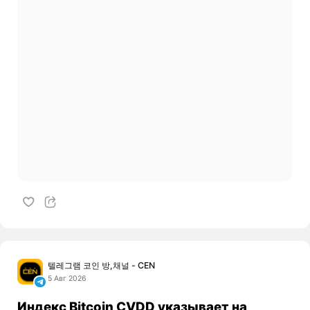
텔레그램 코인 방,채널 - CEN
5 Авг 2026
Индекс Bitcoin CVDD указывает на