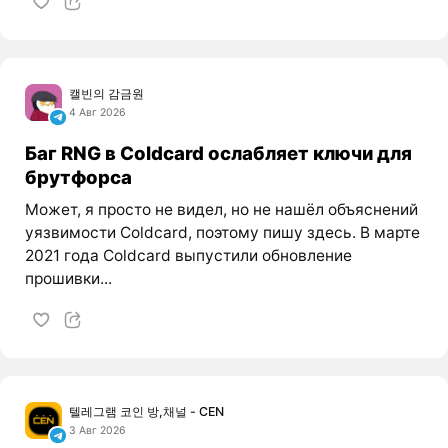
캘빈의 감금원
4 Авг 2026
Баг RNG в Coldcard ослабляет ключи для
брутфорса
Может, я просто не видел, но не нашёл объяснений
уязвимости Coldcard, поэтому пишу здесь. В марте
2021 года Coldcard выпустили обновление
прошивки...
텔레그램 코인 방,채널 - CEN
3 Авг 2026