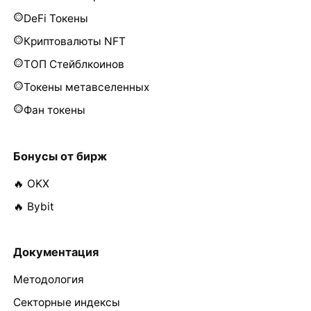
DeFi Токены
Криптовалюты NFT
ТОП Стейблкоинов
Токены метавселенных
Фан токены
Бонусы от бирж
🔥 OKX
🔥 Bybit
Документация
Методология
Секторные индексы