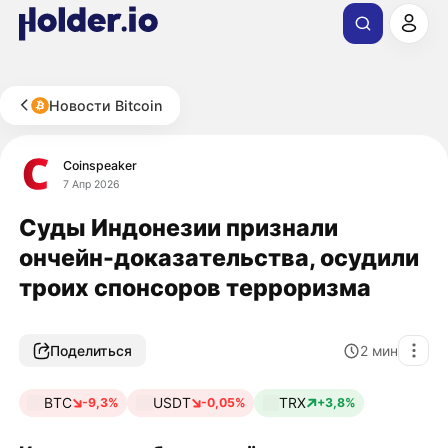
Новости Bitcoin
Coinspeaker
7 Апр 2026
Суды Индонезии признали
ончейн-доказательства, осудили
троих спонсоров терроризма
Поделиться
2
мин
BTC
USDT
TRX
-9,3%
-0,05%
+3,8%