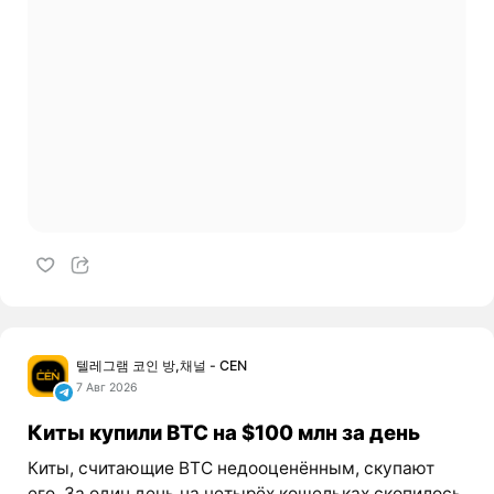
텔레그램 코인 방,채널 - CEN
7 Авг 2026
Киты купили BTC на $100 млн за день
Киты, считающие BTC недооценённым, скупают
его. За один день на четырёх кошельках скопилось