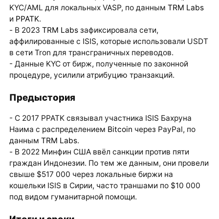
KYC/AML для локальных VASP, по данным
TRM Labs
и
PPATK
.
- В 2023
TRM Labs
зафиксировала сети,
аффилированные с ISIS, которые использовали USDT
в сети Tron для трансграничных переводов.
- Данные KYC от бирж, полученные по законной
процедуре, усилили атрибуцию транзакций.
Предыстория
- С 2017 PPATK связывал участника ISIS Бахруна
Наима с распределением
Bitcoin
через PayPal, по
данным
TRM Labs
.
- В 2022 Минфин США ввёл санкции против пяти
граждан Индонезии. По тем же данным, они провели
свыше $517 000 через локальные биржи на
кошельки ISIS в Сирии, часто траншами по $10 000
под видом гуманитарной помощи.