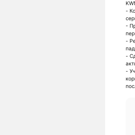
KWM
- К
сер
- П
пер
- Р
пад
- С
акт
- У
кор
пос