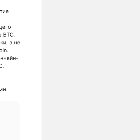
итие
щего
в BTC.
ки, а не
in.
ончейн-
C.
ми.