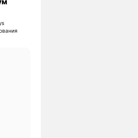
ум
ys
рования