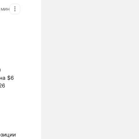
1
мин
)
 на $6
26
озиции