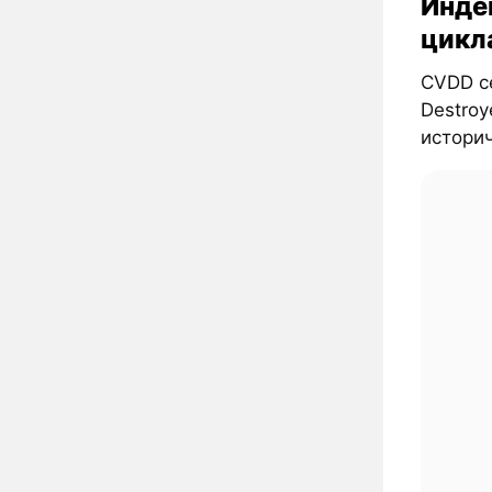
Инде
цикл
CVDD се
Destroy
истори