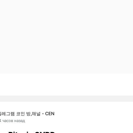
텔레그램 코인 방,채널 - CEN
4 часов назад