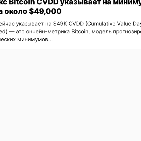
кс Bitcoin CVDD указывает на миним
а около $49,000
йчас указывает на $49K CVDD (Cumulative Value Da
ed) — это ончейн-метрика Bitcoin, модель прогнози
ческих минимумов...