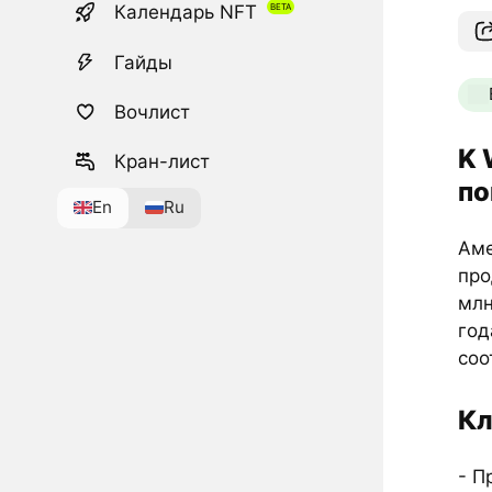
Календарь NFT
Гайды
Вочлист
K 
Кран-лист
по
En
Ru
Аме
про
млн
год
соо
Кл
- П