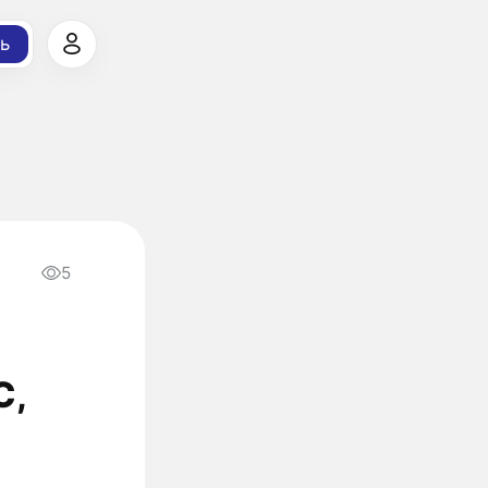
ь
5
C,