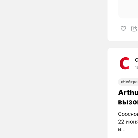
C
1
Нейтра
Arth
вызов
Сооснов
22 июня
и...