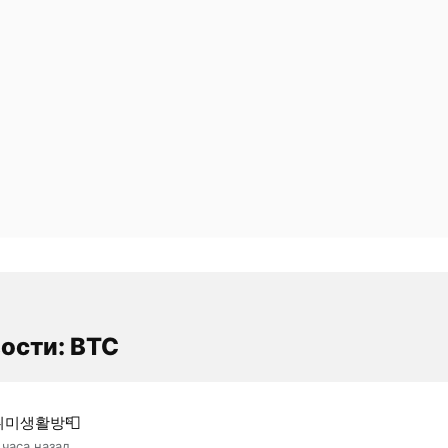
ости: BTC
취미생활방📮
 часа назад