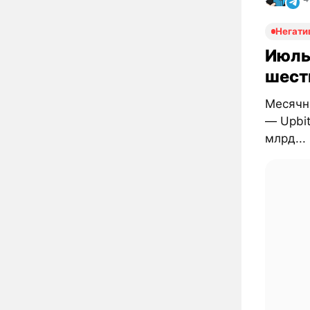
Негати
Июль
шест
Месячн
— Upbit
млрд...