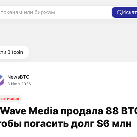
 токенам или биржам
Искат
ти Bitcoin
NewsBTC
3 Июл 2026
егативная
 Wave Media продала 88 BT
тобы погасить долг $6 млн