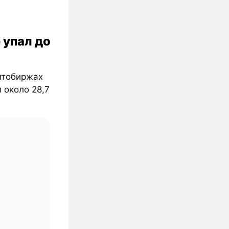
 упал до
птобиржах
л около 28,7