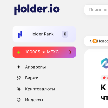
Поиск по
Holder Rank
Новос
10000$ от MEXC
Аирдропы
Биржи
Н
K
Криптовалюты
ч
Индексы