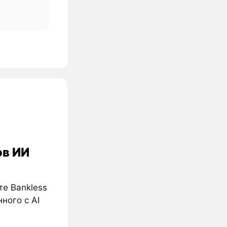
ов ИИ
те Bankless
ного с AI