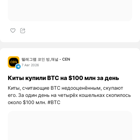
텔레그램 코인 방,채널 - CEN
7 Авг 2026
Киты купили BTC на $100 млн за день
Киты, считающие BTC недооценённым, скупают
его. За один день на четырёх кошельках скопилось
около $100 млн. #BTC