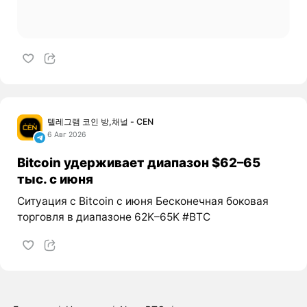
텔레그램 코인 방,채널 - CEN
6 Авг 2026
Bitcoin удерживает диапазон $62–65
тыс. с июня
Ситуация с Bitcoin с июня Бесконечная боковая
торговля в диапазоне 62K–65K #BTC