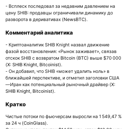
- Всплеск последовал за недавним давлением на
цену SHIB: продавцы ограничивали динамику до
разворота в деривативах (
NewsBTC
).
Комментарий аналитика
- Криптоаналитик SHIB Knight назвал движение
фазой восстановления: «Рынок заживает», связав
отскок SHIB с возвратом
Bitcoin (BTC)
выше $70 000
(
X: SHIB Knight
,
Bitcoinist
).
- Он добавил, что SHIB «может удалить ноль» в
ближайшей перспективе, и отметил заголовки США
—Иран как потенциальный рыночный драйвер (
X:
SHIB Knight
,
Bitcoinist
).
Кратко
Чистые потоки по фьючерсам выросли на 1 549,47 %
за 24 ч (
CoinGlass
).