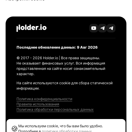
Последнее обновление данных: 9 Авг 2026
© 2017 - 2026 Holder.io | Все права защищены.
Не оказывает финансовых услуг. Вся информация
представленная на сайте носит ознакомительный
характер.
На сайте используются cookie для сбора статической
информации.
Политика конфиденциальности
Правила использования
Политика обработки персональных данных
Продукты
Мы используем cookie, что бы вам было удобно.
🍪
Ethereum GAS Tracker
Подробнее в
политике обработки данных
.