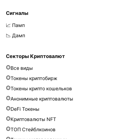
Сигналы
📈 Памп
📉 Дамп
Секторы Криптовалют
Все виды
Токены криптобирж
Токены крипто кошельков
Анонимные криптовалюты
DeFi Токены
Криптовалюты NFT
ТОП Стейблкоинов