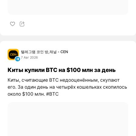
텔레그램 코인 방,채널 - CEN
7 Авг 2026
Киты купили BTC на $100 млн за день
Киты, считающие BTC недооценённым, скупают
его. За один день на четырёх кошельках скопилось
около $100 млн. #BTC