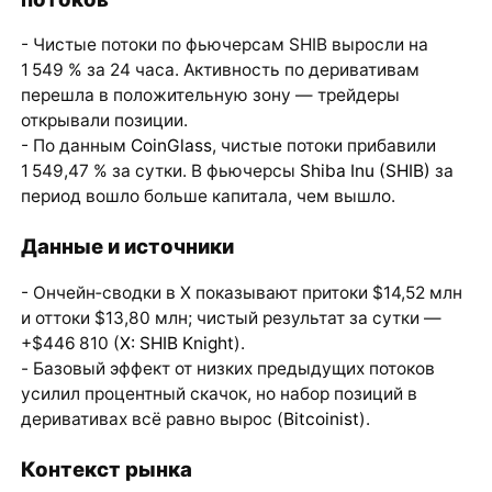
- Чистые потоки по фьючерсам SHIB выросли на
1 549 % за 24 часа. Активность по деривативам
перешла в положительную зону — трейдеры
открывали позиции.
- По данным
CoinGlass
, чистые потоки прибавили
1 549,47 % за сутки. В фьючерсы
Shiba Inu (SHIB)
за
период вошло больше капитала, чем вышло.
Данные и источники
- Ончейн‑сводки в X показывают притоки $14,52 млн
и оттоки $13,80 млн; чистый результат за сутки —
+$446 810 (
X: SHIB Knight
).
- Базовый эффект от низких предыдущих потоков
усилил процентный скачок, но набор позиций в
деривативах всё равно вырос (
Bitcoinist
).
Контекст рынка