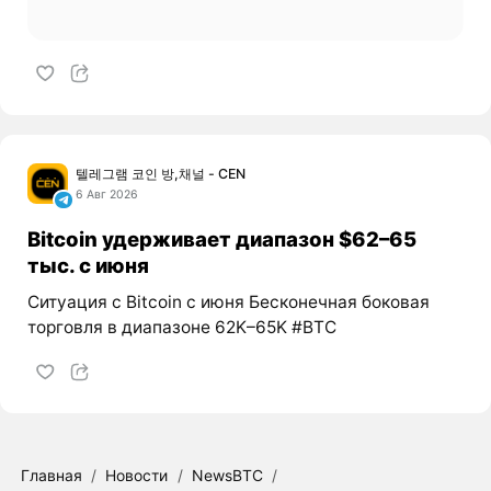
텔레그램 코인 방,채널 - CEN
6 Авг 2026
Bitcoin удерживает диапазон $62–65
тыс. с июня
Ситуация с Bitcoin с июня Бесконечная боковая
торговля в диапазоне 62K–65K #BTC
Главная
/
Новости
/
NewsBTC
/