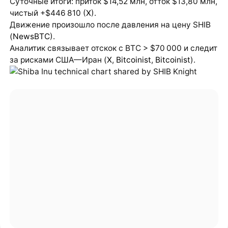
Суточные итоги: приток $14,52 млн, отток $13,80 млн,
чистый +$446 810 (
X
).
Движение произошло после давления на цену SHIB
(
NewsBTC
).
Аналитик связывает отскок с BTC > $70 000 и следит
за рисками США—Иран (
X
,
Bitcoinist
,
Bitcoinist
).