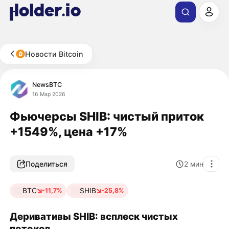
Новости Bitcoin
NewsBTC
16 Мар 2026
Фьючерсы SHIB: чистый приток
+1549%, цена +17%
Поделиться
2
мин
BTC
SHIB
-11,7%
-25,8%
Деривативы SHIB: всплеск чистых
потоков