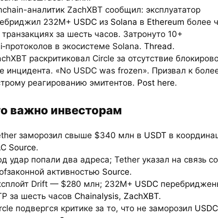
nchain-аналитик ZachXBT сообщил: эксплуататор
ребриджил 232M+
USDC
из
Solana
в
Ethereum
более ч
 транзакциях за шесть часов. Затронуто 10+
i‑протоколов в экосистеме Solana.
Thread
.
achXBT раскритиковал Circle за отсутствие блокирово
е инцидента. «No USDC was frozen». Призвал к боле
трому реагированию эмитентов.
Post here
.
о важно инвесторам
ether заморозил свыше $340 млн в
USDT
в координа
AC
Source
.
од удар попали два адреса; Tether указал на связь со
ofзаконной активностью
Source
.
ксплойт Drift — $280 млн; 232M+
USDC
перебриджен
P за шесть часов
Chainalysis
,
ZachXBT
.
ircle подвергся критике за то, что не заморозил
USDC