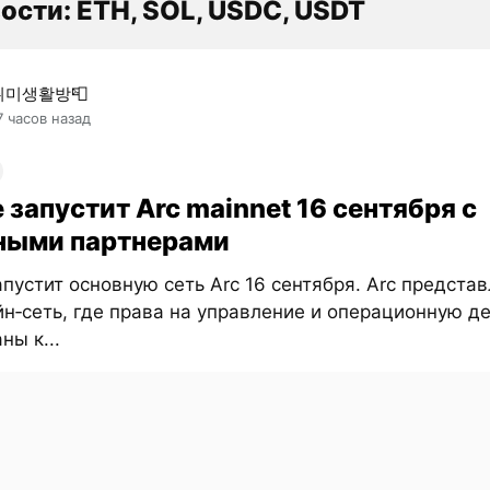
ости: ETH, SOL, USDC, USDT
취미생활방📮
7 часов назад
e запустит Arc mainnet 16 сентября с
ными партнерами
запустит основную сеть Arc 16 сентября. Arc предста
н‑сеть, где права на управление и операционную д
ны к...