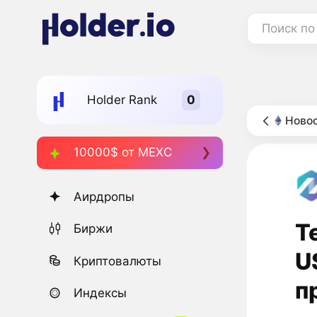
Поиск по
Holder Rank
Новос
10000$ от MEXC
Аирдропы
T
Биржи
U
Криптовалюты
п
Индексы