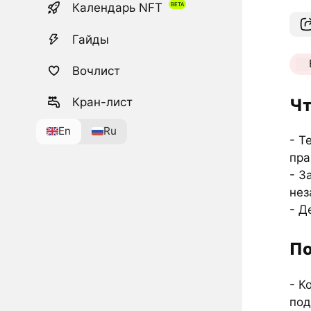
Календарь NFT
Гайды
Вочлист
Чт
Кран-лист
En
Ru
- T
пра
- З
нез
- Д
По
- К
под