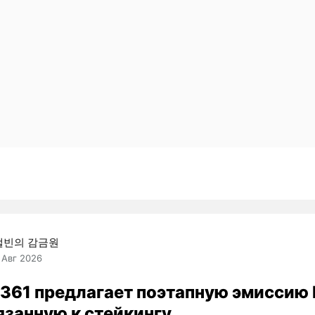
캘빈의 감금원
 Авг 2026
8361 предлагает поэтапную эмиссию 
язанную к стейкингу