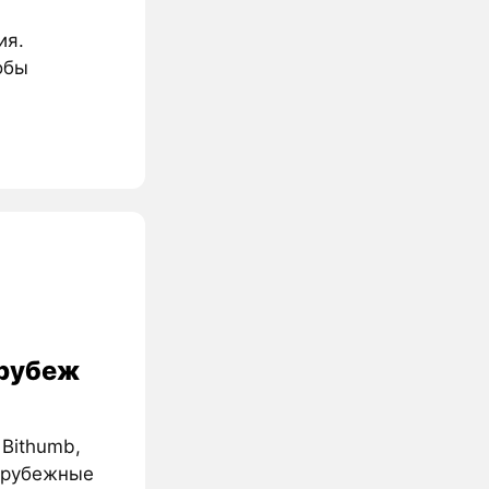
ия.
обы
 рубеж
 Bithumb,
зарубежные