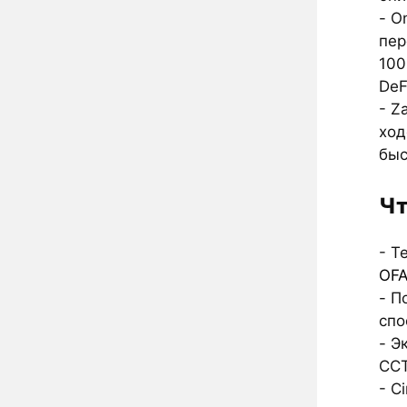
- O
пе
100
DeF
- Z
ход
быс
Чт
- T
OF
- П
спо
- Э
CCT
- C