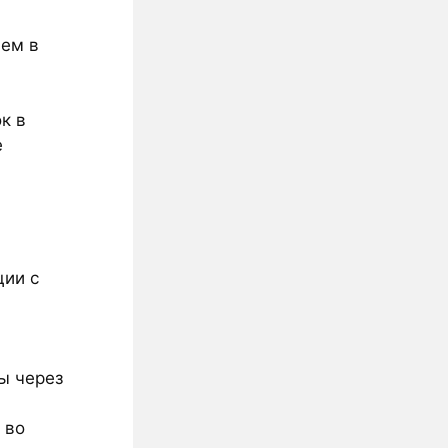
ем в
к в
е
ции с
ы через
во