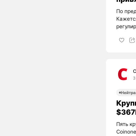
По пре
Кажетс
регулир
C
3
Нейтра
Круп
$367
Пять кр
Coinone