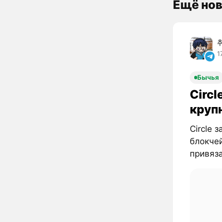
Ещё нов
1
Бычья
Circl
круп
Circle 
блокчей
привяза