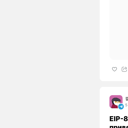
5
EIP-
прив