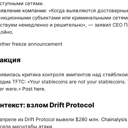
ступными сетями.
аявление компании
: «Когда выявляются достоверны
анкционными субъектами или криминальными сетям
ствуем немедленно и решительно», — заявил CEO П
ойно.
акция
оявилась критика контроля эмитентов над стейблкои
едиа TFTC: «Your stablecoins are not your stablecoins.
er were.»
Post here
.
нтекст: взлом Drift Protocol
 апреле из Drift Protocol вывели $280 млн.
Chainalysis
сала масштабы атаки.