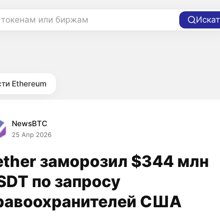
 токенам или биржам
Искат
ти Ethereum
NewsBTC
25 Апр 2026
ether заморозил $344 млн
SDT по запросу
равоохранителей США