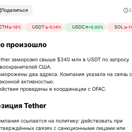
Поделиться
ETH
USDT
USDC
SOL
-18%
-0,14%
+0,03%
-1
о произошло
ether заморозил свыше $340 млн в
USDT
по запросу
воохранителей США.
аморожены два адреса. Компания указала на связь с
аконной активностью.
ействия проведены в координации с
OFAC
.
зиция Tether
омпания ссылается на политику: действовать при
тверждённых связях с санкционными лицами или