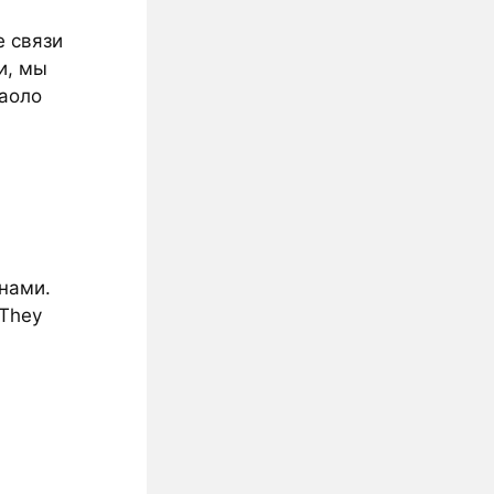
е связи
и, мы
аоло
нами.
 They