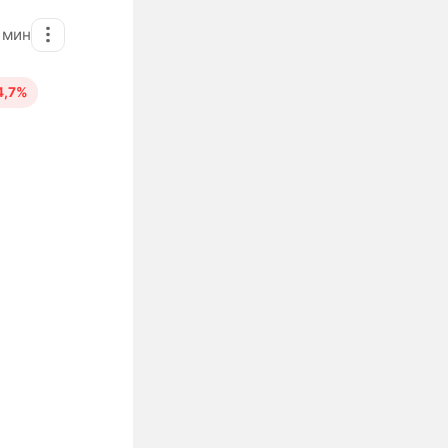
2
мин
4,7%