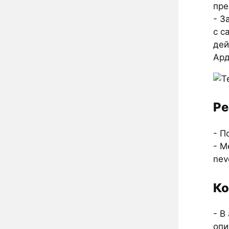
пре
-
З
с с
дей
Ард
Ре
- П
- М
nev
Ко
- В
опи