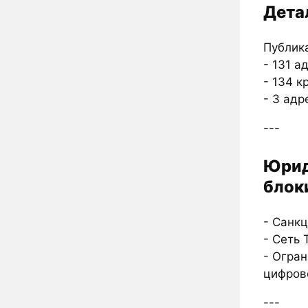
Дета
Публик
- 131 а
- 134 
- 3 адр
---
Юрид
блок
- Санк
- Сеть 
- Огран
цифров
---