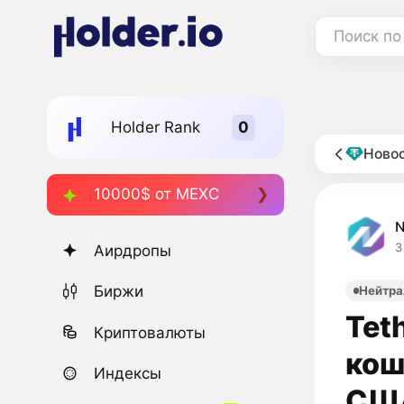
Поиск по
Holder Rank
Новос
10000$ от MEXC
3
Аирдропы
Биржи
Нейтра
Tet
Криптовалюты
кош
Индексы
СШ