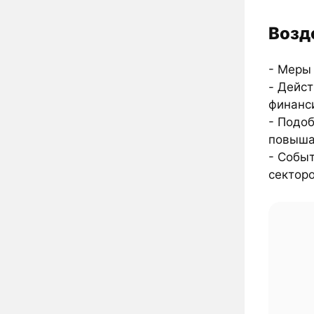
Возд
- Меры
- Дейст
финанс
- Подо
повыша
- Событ
секторо