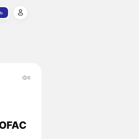
ь
6
 OFAC