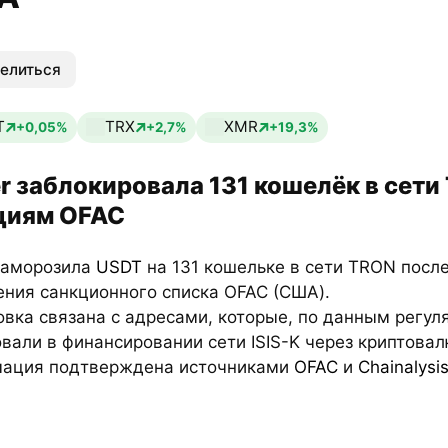
елиться
T
TRX
XMR
+0,05%
+2,7%
+19,3%
er заблокировала 131 кошелёк в сети
циям OFAC
 заморозила
USDT
на 131 кошельке в сети TRON посл
ения санкционного списка OFAC (США).
вка связана с адресами, которые, по данным регул
вали в финансировании сети ISIS-K через криптовал
ация подтверждена источниками
OFAC
и
Chainalysi