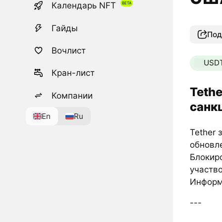
Календарь NFT
Гайды
Под
Вочлист
USD
Кран-лист
Teth
Компании
санк
En
Ru
Tether
обновл
Блокиро
участво
Информ
---