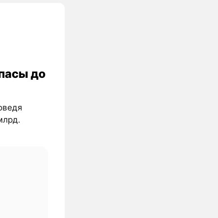
апасы до
доведя
млрд.