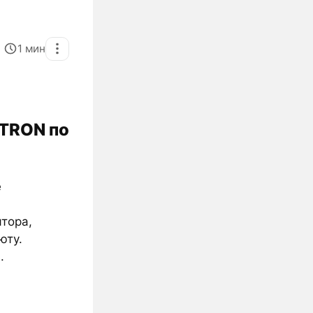
1
мин
 TRON по
е
ятора,
юту.
s
.