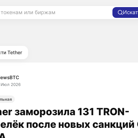
 токенам или биржам
Искат
ти Tether
NewsBTC
 Июл 2026
льная
her заморозила 131 TRON-
елёк после новых санкций
А