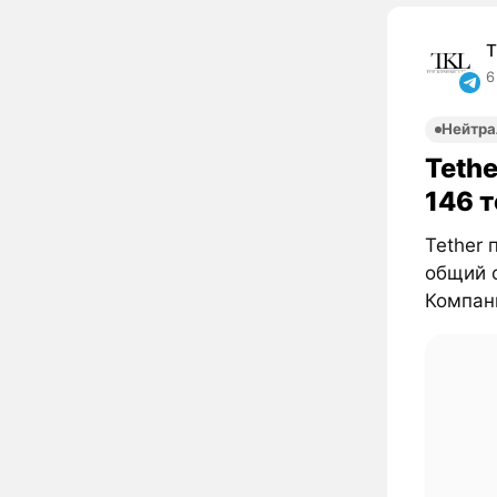
T
6
Нейтра
Tethe
146 
Tether 
общий о
Компани