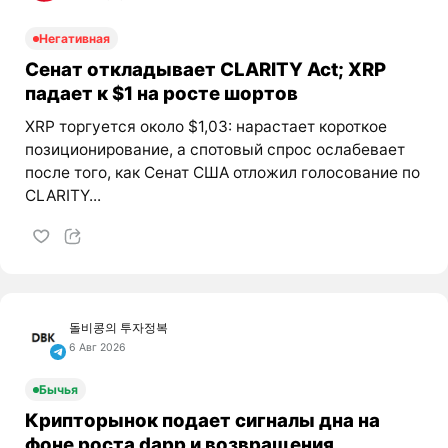
Негативная
Сенат откладывает CLARITY Act; XRP
падает к $1 на росте шортов
XRP торгуется около $1,03: нарастает короткое
позиционирование, а спотовый спрос ослабевает
после того, как Сенат США отложил голосование по
CLARITY...
돌비콩의 투자정복
6 Авг 2026
Бычья
Крипторынок подает сигналы дна на
фоне роста dapp и возвращения