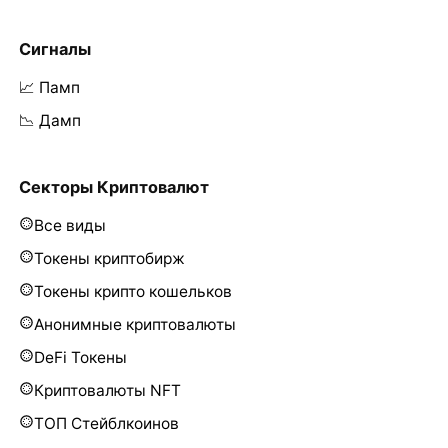
Сигналы
📈 Памп
📉 Дамп
Секторы Криптовалют
Все виды
Токены криптобирж
Токены крипто кошельков
Анонимные криптовалюты
DeFi Токены
Криптовалюты NFT
ТОП Стейблкоинов