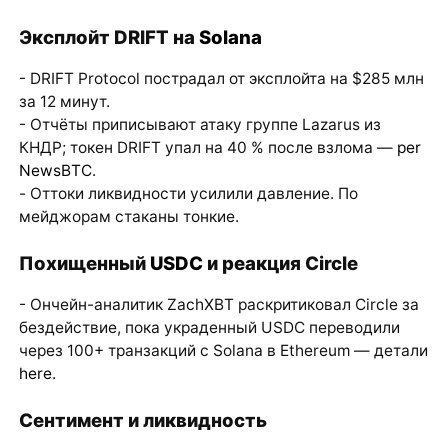
Эксплойт DRIFT на
Solana
- DRIFT Protocol пострадал от эксплойта на $285 млн
за 12 минут.
- Отчёты приписывают атаку группе Lazarus из
КНДР; токен DRIFT упал на 40 % после взлома —
per
NewsBTC
.
- Оттоки ликвидности усилили давление. По
мейджорам стаканы тонкие.
Похищенный
USDC
и реакция Circle
- Ончейн-аналитик ZachXBT раскритиковал Circle за
бездействие, пока украденный USDC переводили
через 100+ транзакций с Solana в Ethereum — детали
here
.
Сентимент и ликвидность