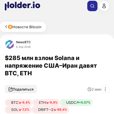
Новости Bitcoin
NewsBTC
6 Апр 2026
$285 млн взлом Solana и
напряжение США–Иран давят
BTC, ETH
Поделиться
2
мин
BTC
ETH
USDC
-6,4%
-9,9%
+0,07%
SOL
DRIFT--2
-7,2%
-69,4%