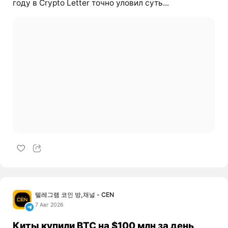
году в Crypto Letter точно уловил суть...
텔레그램 코인 방,채널 - CEN
7 Авг 2026
Киты купили BTC на $100 млн за день