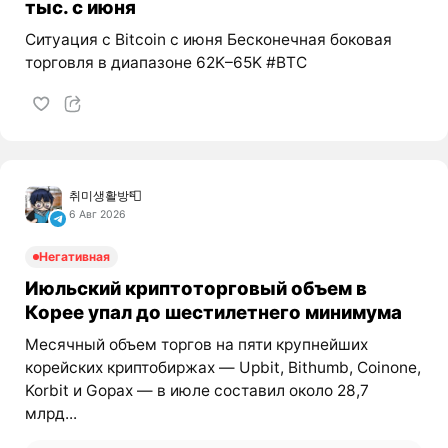
тыс. с июня
Ситуация с Bitcoin с июня Бесконечная боковая
торговля в диапазоне 62K–65K #BTC
취미생활방📮
6 Авг 2026
Негативная
Июльский криптоторговый объем в
Корее упал до шестилетнего минимума
Месячный объем торгов на пяти крупнейших
корейских криптобиржах — Upbit, Bithumb, Coinone,
Korbit и Gopax — в июле составил около 28,7
млрд...