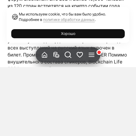
из 120 стран встретятся на крипто событии года
для обмена инсайдерской информацией накануне
Мы используем cookie, что бы вам было удобно.
🍪
буллрана 2025. Экспертной аналитикой рынка
Подробнее в
политике обработки данных
.
поделятся знаменитые спикеры, которые прямо
сейчас закладывают фундамент роста рынка. Свое
Хорошо
участие уже подтвердили: Синхронный перевод
всех выступлений на русский язык включен в
билет. Промокод на скидку 10% — HOLDER Помимо
внушительного состава спикеров, Blockchain Life
2024 предлагает беспрецедентные возможности
для нетворкинга. Благодаря высокому качеству
премиальной аудитории, кулуарные переговоры
будут полны инсайдов и принесут чрезвычайно
полезные знакомства. Всего 2 дня на Blockchain
Life 2024 могут превзойти год плодотворной
работы. […]