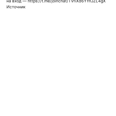
на вход — https://t.me/joinchat/TVfiXd6YYnJZL4gX
Источник