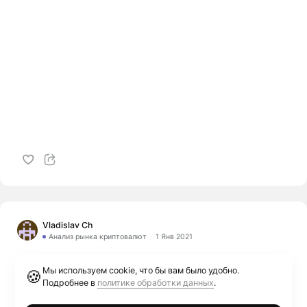
Vladislav Ch
Анализ рынка криптовалют
1 Янв 2021
Forwarded from SAVINSKYI club
Мы используем cookie, что бы вам было удобно.
🍪
Подробнее в
политике обработки данных
.
Forwarded from SAVINSKYI club С наступающим
Новым годом!!! Этот год был хорошим, был