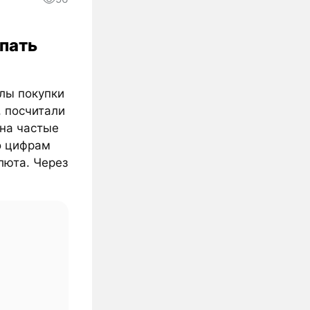
упать
алы покупки
, посчитали
 на частые
о цифрам
люта. Через