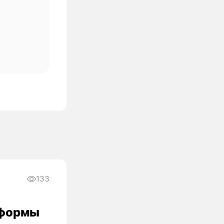
133
атформы