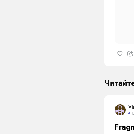
Читайт
Vl
К
Frag