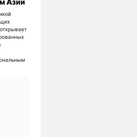
м Азии
икой
ущих
 открывает
ированных
в
иональным