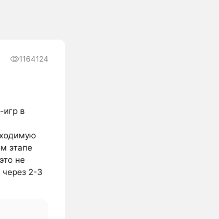
1164124
-игр в
бходимую
ом этапе
это не
 через 2-3