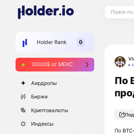
Поиск по
Holder Rank
Vl
10000$ от MEXC
К
По 
Аирдропы
про
Биржи
Криптовалюты
Под
Индексы
По
BTC