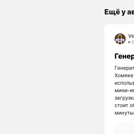
Ещё у а
Vl
Гене
Генерат
Хомяке 
исполь
мини-иг
загрузк
стоит 
минуты