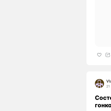
Vl
21
Сост
гонк