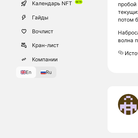
Календарь NFT
пробой 
текущих
Гайды
потом 
Вочлист
Наброс
волна п
Кран-лист
Исто
Компании
En
Ru