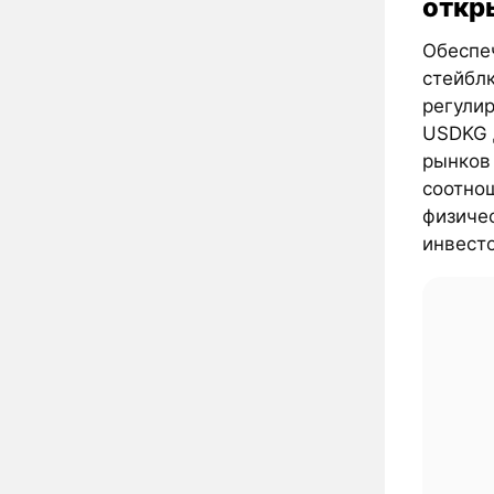
откр
Обеспе
стейбл
регули
USDKG 
рынков
соотно
физиче
инвест