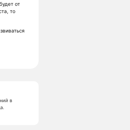
будет от
та, то
азвиваться
ний в
а.