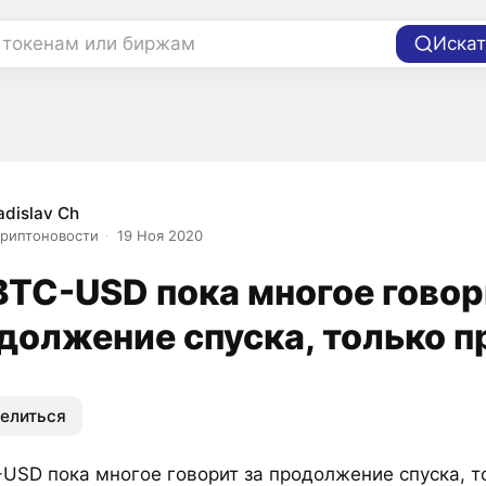
 токенам или биржам
Искат
adislav Ch
риптоновости
19 Ноя 2020
BTC-USD пока многое говор
должение спуска, только п
елиться
-USD пока многое говорит за продолжение спуска, т