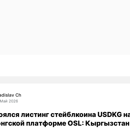
adislav Ch
 Май 2026
оялся листинг стейблкоина USDKG н
онгской платформе OSL: Кыргызстан