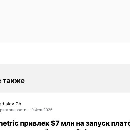
е также
adislav Ch
риптоновости
9 Фев 2025
metric привлек $7 млн на запуск пл