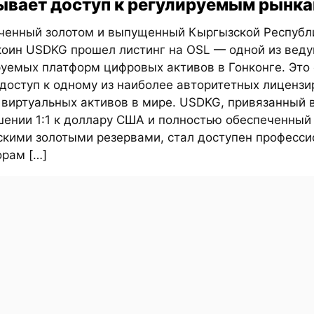
ывает доступ к регулируемым рынка
ченный золотом и выпущенный Кыргызской Республ
коин USDKG прошел листинг на OSL — одной из вед
руемых платформ цифровых активов в Гонконге. Это
доступ к одному из наиболее авторитетных лиценз
 виртуальных активов в мире. USDKG, привязанный 
шении 1:1 к доллару США и полностью обеспеченный
скими золотыми резервами, стал доступен професс
орам […]