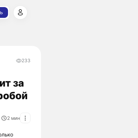
ь
233
ит за
робой
2
мин
олько