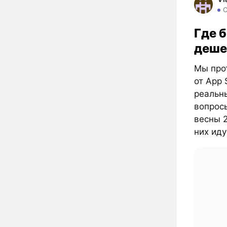
Где б
деше
Мы прот
от App 
реальны
вопрос
весны 2
них иду