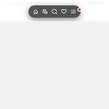
Matvey Peskhehodko
Дропхантер
6 Янв 2024
обн. 15 Янв
Проекты которые раздадут дроп в 2024
(Возможно)