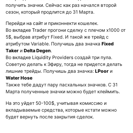
получить значки. Сейчас как раз начался второй
сезон, который продлится до 31 Марта.
Перейди
на сайт
и приконнекти кошелек.
Во
вкладке Trader
прогони сделку с плечом х1000 от
5$, выбрав атрибут Fixed. И такой же трейд с
атрибутом Variable. Получишь два значка
Fixed
Taker
и
Delta Degen
.
Во
вкладке Liquidity Providers
создай три пула.
Советую делать к Эфиру, тогда не придется делать
лишние трейды. Получишь два значка:
LPoor
и
Water Hose
Также тебе дадут пару пасхальных значков. С 31
Марта полученные значки можно будет клеймить.
На это уйдет 50-100$, учитывая комиссию и
вкладываемые средства, которые кстати можно
будет вернуть после закрытия сделок.