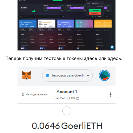
Теперь получим тестовые токены
здесь
или
здесь
.