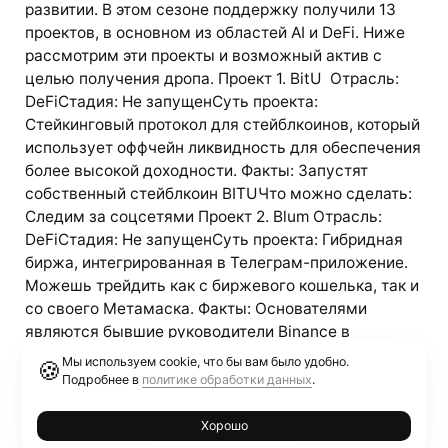
развитии. В этом сезоне поддержку получили 13
проектов, в основном из областей AI и DeFi. Ниже
рассмотрим эти проекты и возможный актив с
целью получения дропа. Проект 1. BitU Отрасль:
DeFiСтадия: Не запущенСуть проекта:
Стейкинговый протокол для стейблкоинов, который
использует оффчейн ликвидность для обеспечения
более высокой доходности. Факты: Запустят
собственный стейблкоин BITUЧто можно сделать:
Следим за соцсетями Проект 2. Blum Отрасль:
DeFiСтадия: Не запущенСуть проекта: Гибридная
биржа, интегрированная в Телеграм-приложение.
Можешь трейдить как с биржевого кошелька, так и
со своего Метамаска. Факты: Основателями
являются бывшие руководители Binance в
Восточной […]
Мы используем cookie, что бы вам было удобно.
🍪
Подробнее в
политике обработки данных
.
Хорошо