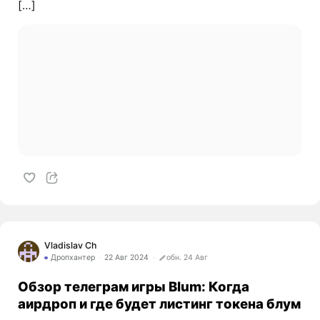
[…]
Vladislav Ch
Дропхантер
22 Авг 2024
обн. 24 Авг
Обзор телеграм игры Blum: Когда
аирдроп и где будет листинг токена блум