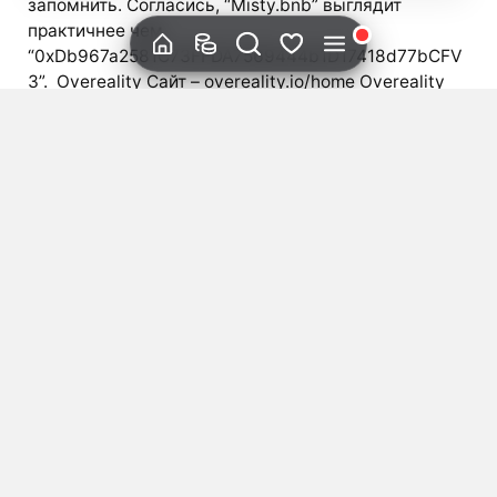
запомнить. Согласись, “Misty.bnb” выглядит
практичнее чем
“0xDb967a2581C73FFDA7569444b1D17418d77bCFV
3”. Overeality Сайт – overeality.io/home Overeality
разрабатывают инструменты для обмена данных
между сетями для Web2 и Web3. Для этого
используется доказательство с нулевым
разглашением(ZK). Они уже сделали свою сеть,
мост, NFT-протокол и […]