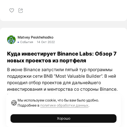
Matvey Peskhehodko
События
14 Окт 2022
Куда инвестирует Binance Labs: Обзор 7
новых проектов из портфеля
В июне Binance запустили пятый тур программы
поддержки сети BNB “Most Valuable Builder”. В ней
проходил отбор проектов для дальнейшего
инвестирования и менторства со стороны Binance.
Разберем новых участников портфеля. SPACE ID
Мы используем cookie, что бы вам было удобно.
🍪
Сайт – space.id Space ID это Ethereum Name Service
Подробнее в
политике обработки данных
.
только на сети BNB. Ты создаешь доменное имя,
заменяющее адрес твоего кошелька. Доменное
Хорошо
имя можно сделать коротким и ты сможешь его