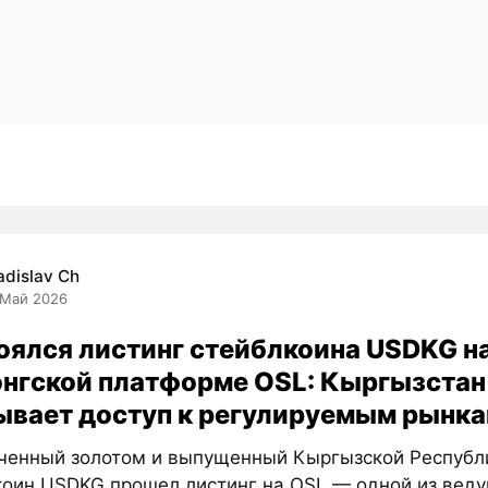
adislav Ch
 Май 2026
оялся листинг стейблкоина USDKG н
онгской платформе OSL: Кыргызстан
ывает доступ к регулируемым рынка
ченный золотом и выпущенный Кыргызской Республ
коин USDKG прошел листинг на OSL — одной из вед