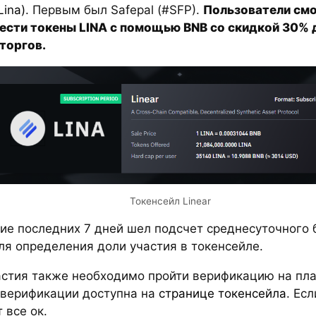
Lina)
. Первым был Safepal (#SFP).
Пользователи смо
ести токены LINA с помощью BNB со скидкой 30% 
торгов.
Токенсейл Linear
ние последних 7 дней шел подсчет среднесуточного 
ля определения доли участия в токенсейле.
астия также необходимо пройти верификацию на пл
 верификации доступна на
странице токенсейла
. Ес
т все ок.