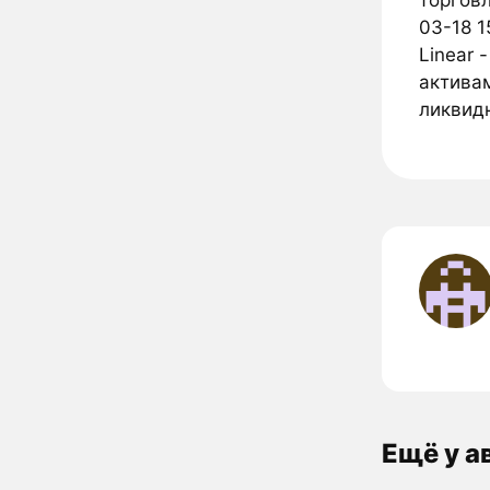
торговл
03-18 1
Linear 
активам
ликвид
Ещё у а