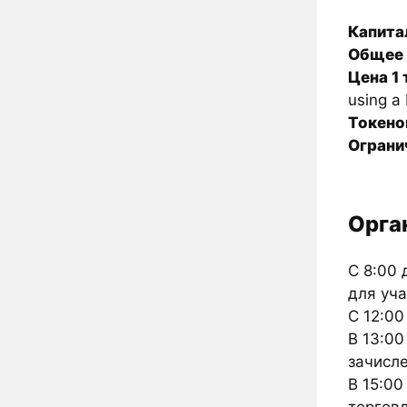
Капита
Общее 
Цена 1 
using a
Токено
Огранич
Орга
С 8:00 
для уча
С 12:00
В 13:0
зачисл
В 15:00