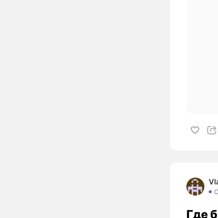
Vl
Где б