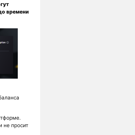
гут
до времени
баланса
атформе.
ли не просит