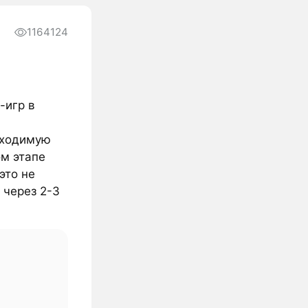
1164124
-игр в
бходимую
ом этапе
это не
 через 2-3