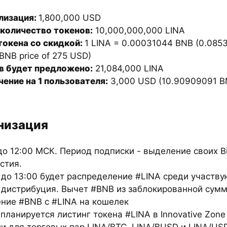
лизация:
1,800,000 USD
количество токенов:
10,000,000,000 LINA
токена со скидкой:
1 LINA = 0.00031044 BNB (0.085
 BNB price of 275 USD)
в будет предложено:
21,084,000 LINA
ение на 1 пользователя:
3,000 USD (10.90909091 B
низация
до 12:00 МСК. Период подписки - выделение своих B
стия.
 до 13:00 будет распределение #LINA среди участв
0 дистрибуция. Вычет #BNB из заблокированной сум
ение #BNB с #LINA на кошелек
 планируется листинг токена #LINA в Innovative Zone