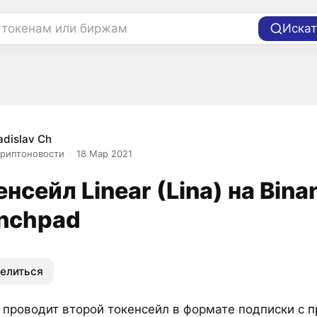
 токенам или биржам
Искат
adislav Ch
риптоновости
18 Мар 2021
енсейл Linear (Lina) на Bina
nchpad
елиться
 проводит второй токенсейл в формате подписки с
п