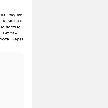
алы покупки
, посчитали
 на частые
о цифрам
люта. Через