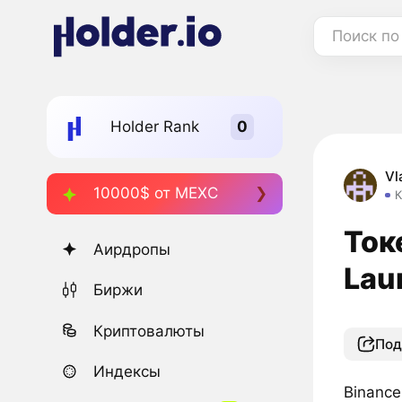
Поиск по
Holder Rank
Vl
10000$ от MEXC
К
Ток
Аирдропы
Lau
Биржи
Криптовалюты
Под
Индексы
Binance