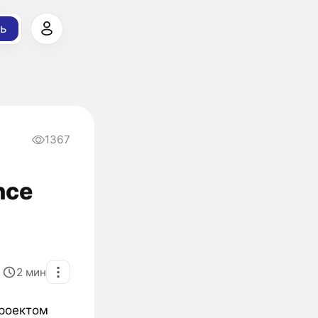
ь
1367
nce
2
мин
роектом