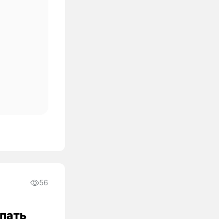
56
упать