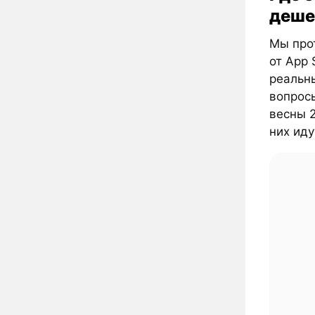
деше
Мы прот
от App 
реальны
вопрос
весны 2
них иду