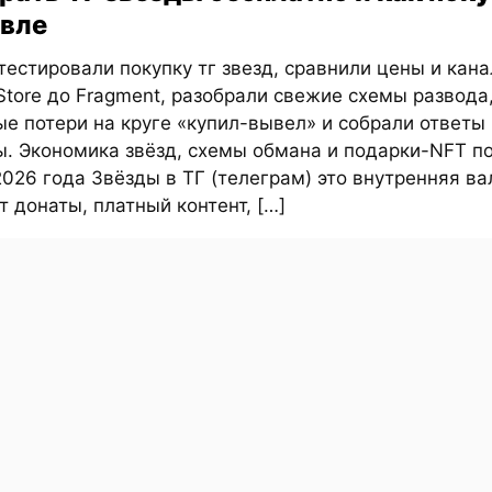
вле
естировали покупку тг звезд, сравнили цены и кан
Store до Fragment, разобрали свежие схемы развода
е потери на круге «купил-вывел» и собрали ответы
ы. Экономика звёзд, схемы обмана и подарки-NFT п
026 года Звёзды в ТГ (телеграм) это внутренняя ва
т донаты, платный контент, […]