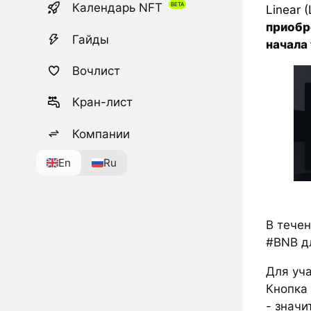
Календарь NFT
Linear (
приобр
Гайды
начала 
Вочлист
Кран-лист
Компании
En
Ru
В тече
#BNB д
Для уч
Кнопка
- значи