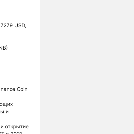
37279 USD,
NB)
inance Coin
ующих
мы и
 и открытие