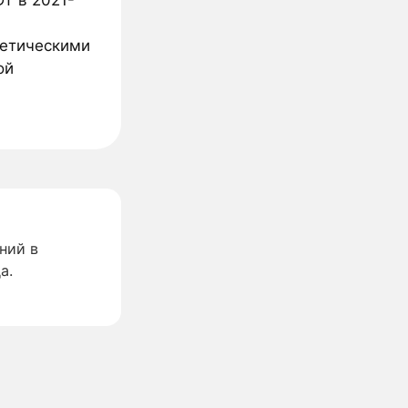
T в 2021-
тетическими
ой
ний в
а.