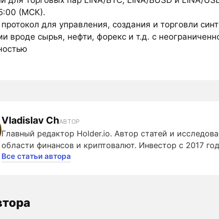
и для торговых пар LINA/BTC, LINA/BUSD и LINA/USD
5:00 (МСК).
- протокол для управления, создания и торговли син
и вроде сырья, нефти, форекс и т.д. с неограниченн
ностью
Vladislav Ch
АВТОР
Главный редактор Holder.io. Автор статей и исследова
области финансов и криптовалют. Инвестор с 2017 год
Все статьи автора
втора