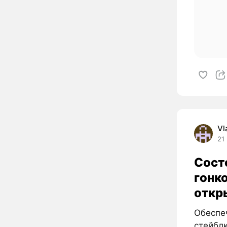
Vl
21
Сост
гонк
откр
Обеспе
стейбл