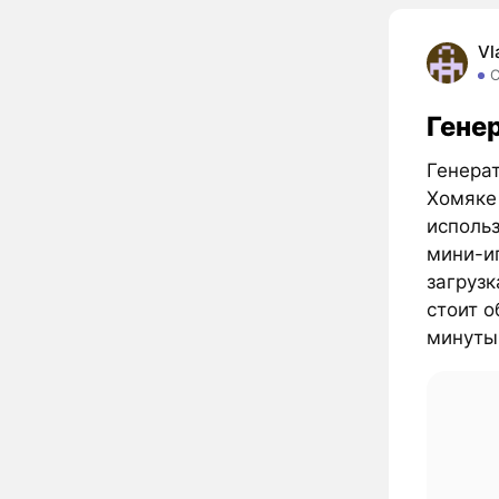
Vl
Гене
Генерат
Хомяке 
исполь
мини-иг
загрузк
стоит 
минуты