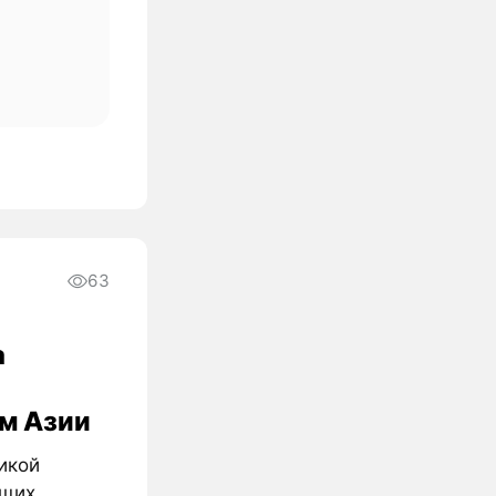
63
а
м Азии
икой
ущих