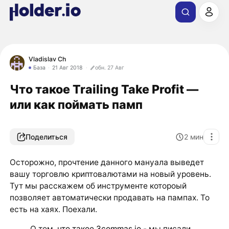
Vladislav Ch
База
21 Авг 2018
обн. 27 Авг
Что такое Trailing Take Profit —
или как поймать памп
Поделиться
2
мин
Осторожно, прочтение данного мануала выведет
вашу торговлю криптовалютами на новый уровень.
Тут мы расскажем об инструменте котороый
позволяет автоматически продавать на пампах. То
есть на хаях. Поехали.
О том,
что такое 3commas.io
- мы писали