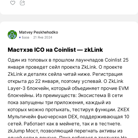
Matvey Peskhehodko
База
21 Янв 2024
Мастхэв ICO на Coinlist — zkLink
Один из топовых в прошлом лаунчпадов Coinlist 25
января проведет сейл проекта ZkLink. О проекте
ZkLink и деталях сейла читай ниже. Регистрация
открыта до 22 января, поэтому успевай. О ZkLink
Layer-3 блокчейн, который объединяет прочие EVM
блокчейны. Из преимуществ: Экосистема В сети
пока запущены три приложения, каждый из
которых можно протыкать, тестируя функции. ZKEX
Мультичейн фьючерсная DEX, поддерживающая 10
сетей. Работает как в мейнете, так и в тестнете.
zkJump Мост, позволяющий перегнать активы из
одной сети в другую. Пока работает в тестнете.На