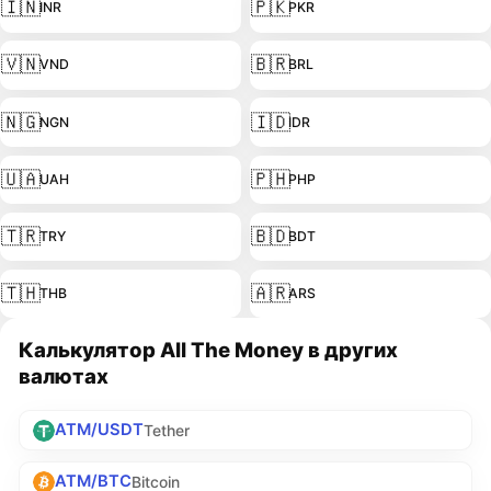
🇮🇳
🇵🇰
INR
PKR
🇻🇳
🇧🇷
VND
BRL
🇳🇬
🇮🇩
NGN
IDR
🇺🇦
🇵🇭
UAH
PHP
🇹🇷
🇧🇩
TRY
BDT
🇹🇭
🇦🇷
THB
ARS
Калькулятор All The Money в других
валютах
ATM/USDT
Tether
ATM/BTC
Bitcoin