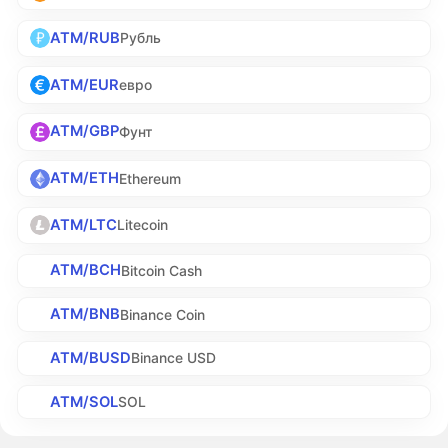
ATM/RUB
Рубль
ATM/EUR
евро
ATM/GBP
Фунт
ATM/ETH
Ethereum
ATM/LTC
Litecoin
ATM/BCH
Bitcoin Cash
ATM/BNB
Binance Coin
ATM/BUSD
Binance USD
ATM/SOL
SOL