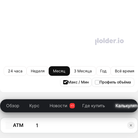
24 часа
Неделя
Месяц
3 Месяца
Год
Всё время
Макс / Мин
Профиль объёма
Обзор
Курс
Новости
Где купить
Калькулят
ATM