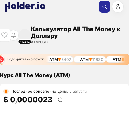
Калькулятор All The Money к
Доллару
ATM/USD
#12912
ATM
972
ATM
5407
ATM
11630
ATM
97
Подозрительно похожи
Курс All The Money (ATM)
Последнее обновление цены: 5 августа
$ 0,0000023