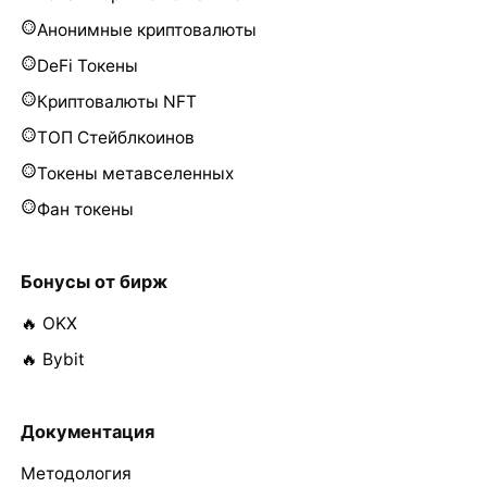
Анонимные криптовалюты
DeFi Токены
Криптовалюты NFT
ТОП Стейблкоинов
Токены метавселенных
Фан токены
Бонусы от бирж
🔥 OKX
🔥 Bybit
Документация
Методология