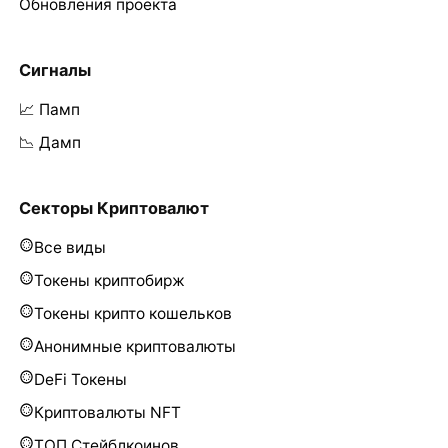
Обновления проекта
Сигналы
📈 Памп
📉 Дамп
Секторы Криптовалют
Все виды
Токены криптобирж
Токены крипто кошельков
Анонимные криптовалюты
DeFi Токены
Криптовалюты NFT
ТОП Стейблкоинов