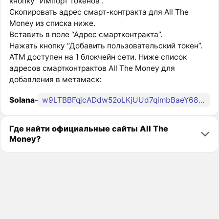
кнопку “Импорт токенов”.
Скопировать адрес смарт-контракта для All The
Money из списка ниже.
Вставить в поле “Адрес смартконтракта”.
Нажать кнопку “Добавить пользовательский токен”.
ATM доступен на 1 блокчейн сети. Ниже список
адресов смартконтрактов All The Money для
добавления в метамаск:
Solana
-
w9LTBBFqjcADdw52oLKjUUd7qimbBaeY68CFaebpump
Где найти официальные сайты All The
Money?