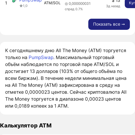
$ 13
1
ATM/SOL
Ку
◎ 0,000000031
1,0
3д назад
спред 0.7%
Показать все ➙
К сегодняшнему дню All The Money (ATM) торгуется
только на
PumpSwap
. Максимальный торговый
объём наблюдается по торговой паре ATM/SOL и
достигает 13 долларов (103% от общего объёма по
всем биржам). В течение недели минимальная цена
на All The Money (ATM) зафиксирована в среду на
отметке 0,0000023 центов. Сейчас криптовалюта All
The Money торгуется в диапазоне 0,00023 центов
или 0,0189 копеек за 1 ATM.
Калькулятор ATM