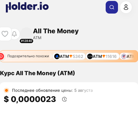
All The Money
ATM
#12840
ATM
972
ATM
5362
ATM
11616
ATM
Подозрительно похожи
Курс All The Money (ATM)
Последнее обновление цены: 5 августа
$ 0,0000023