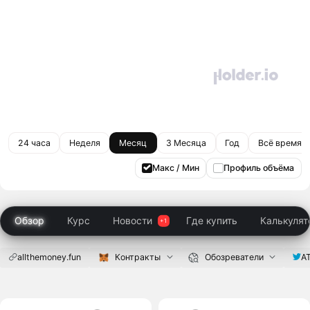
24 часа
Неделя
Месяц
3 Месяца
Год
Всё время
Макс / Мин
Профиль объёма
Обзор
Курс
Новости
Где купить
Калькулят
allthemoney.fun
Контракты
Обозреватели
A