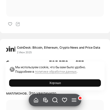
CoinDesk: Bitcoin, Ethereum, Crypto News and Price Data
2 Июн 2025
Стратегия купила 705 BTC за $75
Мы используем cookie, что бы вам было удобно.
миллионов, всего 580,955 BTC
🍪
Подробнее в
политике обработки данных
.
Приобретение биткойнов компанией Strategy
(MSTR) Компания Strategy (MSTR) приобрела
Хорошо
дополнительно 705 BTC за примерно $75
миллионов. Это увеличило...