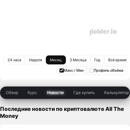
24 часа
Неделя
Месяц
3 Месяца
Год
Всё время
Макс / Мин
Профиль объёма
Обзор
Курс
Новости
Где купить
Калькулятор
Последние новости по криптовалюте All The
Money