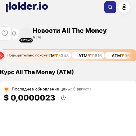
Новости All The Money
ATM
#12840
ATM
960
ATM
5343
ATM
11616
ATM
960
Подозрительно похожи
Курс All The Money (ATM)
Последнее обновление цены: 5 августа
$ 0,0000023