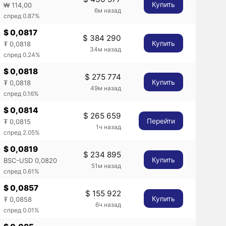
Купить
₩ 114,00
6м назад
спред 0.87%
$ 0,0817
$ 384 290
Купить
₮ 0,0818
34м назад
спред 0.24%
$ 0,0818
$ 275 774
Купить
₮ 0,0818
49м назад
спред 0.16%
$ 0,0814
$ 265 659
Перейти
₮ 0,0815
1ч назад
спред 2.05%
$ 0,0819
$ 234 895
Купить
BSC-USD 0,0820
51м назад
спред 0.61%
$ 0,0857
$ 155 922
Купить
₮ 0,0858
6ч назад
спред 0.01%