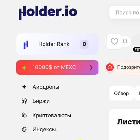
Поиск по
Holder Rank
#8
10000$ от MEXC
TYBG
3412
DOG
3575
BASEDAI
Подозрит
3642
Аирдропы
Обзор
Биржи
Криптовалюты
Листи
Индексы