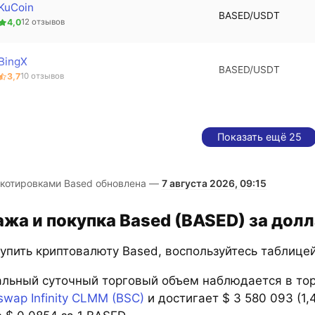
KuCoin
BASED/USDT
4,0
12 отзывов
BingX
BASED/USDT
3,7
10 отзывов
Показать ещё 25
 котировками Based обновлена —
7 августа 2026, 09:15
жа и покупка Based (BASED) за дол
купить криптовалюту Based, воспользуйтесь таблице
льный суточный торговый объем наблюдается в то
wap Infinity CLMM (BSC)
и достигает $ 3 580 093 (1