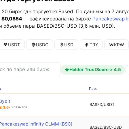
 20 бирж где торгуется Based. По данным на 7 авгу
—
$0,0854
— зафиксирована на бирже
Pancakeswap In
м объеме пары BASED/BSC-USD (3,6 млн. USD).
USDT
USDC
USD
TRY
KRW
Holder TrustScore ≥ 4.5
а
Пара
Bybit
BASED/USDT
3,6
76 отзывов
Pancakeswap Infinity CLMM (BSC)
BASED/BSC-USD