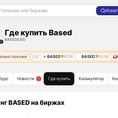
 токенам или биржам
Искат
Где купить Based
BASED/USD
17
ельно похожи
BASED
6002
BASED
6158
BASED
6338
BA
Курс
Новости
Где купить
Калькулятор
Ко
нг BASED на биржах