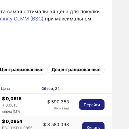
ста самая оптимальная цена для покупки
finity CLMM (BSC)
при максимальном
Централизованные
Децентрализованные
Цена
Объем, 24 ч
$ 0,0815
$ 590 353
Перейти
₮ 0,0815
9м назад
спред 0.1%
$ 0,0854
$ 3 580 093
Купить
BSC-USD 0,0855