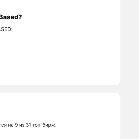
 Based?
ASED:
тся на 9 из 31 топ-бирж.