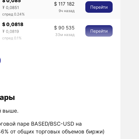
$ 0,085
$ 117 182
Перейти
₮ 0,0851
9ч назад
спред 0.24%
$ 0,0818
$ 90 535
Перейти
₮ 0,0819
33м назад
спред 0.1%
лары
й выше.
рговой паре BASED/BSC-USD на
,46% от общих торговых объемов биржи)