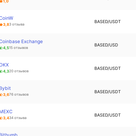
1,0
CoinW
BASED/USDT
3,8
3 отзыва
Coinbase Exchange
BASED/USD
4,5
15 отзывов
OKX
BASED/USDT
4,3
20 отзывов
Bybit
BASED/USDT
3,6
76 отзывов
MEXC
BASED/USDT
3,4
34 отзыва
Bithumb