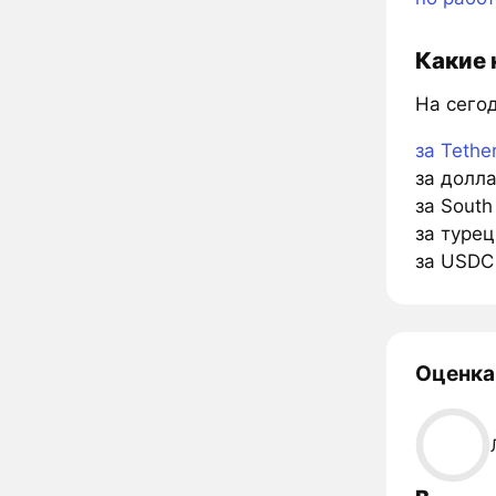
Какие 
На сего
за Tethe
за долл
за Sout
за турец
за USDC
Оценка