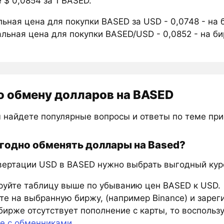
 $ 0,0854 за 1 BASED.
ьная цена для покупки BASED за USD - 0,0748 - на
льная цена для покупки BASED/USD - 0,0852 - на б
о обмену долларов на BASED
 найдете популярные вопросы и ответы по теме пр
годно обменять доллары на Based?
вертации USD в BASED нужно выбрать выгодный курс
руйте таблицу выше по убыванию цен BASED к USD.
е на выбранную биржу, (например Binance) и зарег
бирже отсутствует пополнение с карты, то восполь
те с обменниками
.