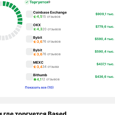
Торгуется
9
Coinbase Exchange
$909,1 тыс.
4,5
15 отзывов
OKX
$779,6 тыс.
4,3
20 отзывов
Bybit
$590,4 тыс.
3,6
76 отзывов
Bybit
$590,4 тыс.
3,6
76 отзывов
MEXC
$437,1 тыс.
3,4
34 отзыва
Bithumb
$436,6 тыс.
4,1
12 отзывов
Показать все (10)
 где торгуется Based