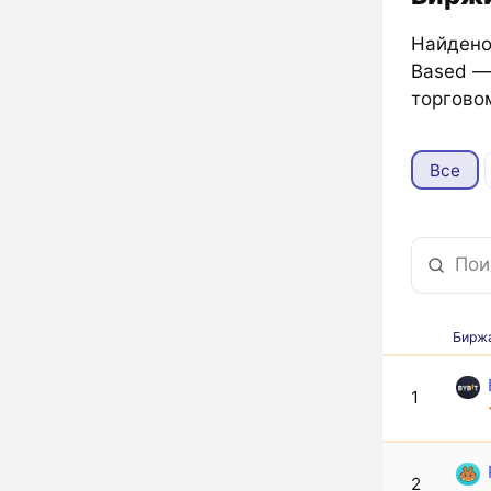
Найдено
Based 
торгово
Все
Бирж
1
2