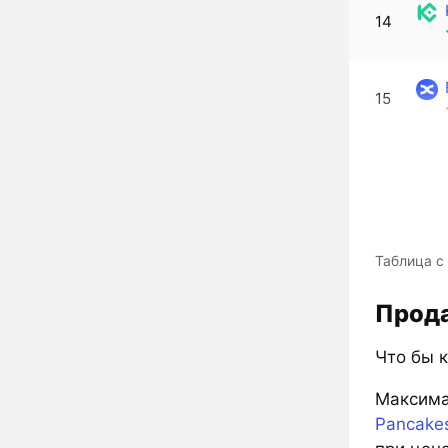
14
15
Таблица с
Прода
Что бы 
Максима
Pancakes