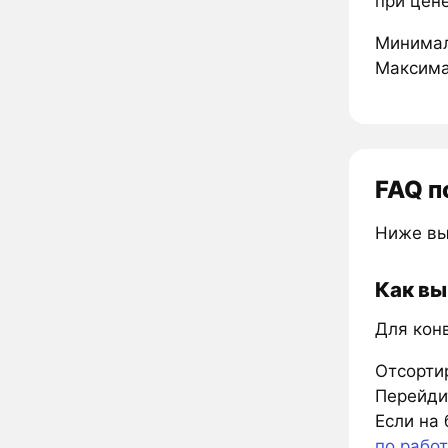
при цене
Минимал
Максима
FAQ п
Ниже вы
Как вы
Для кон
Отсорти
Перейдит
Если на 
по рабо