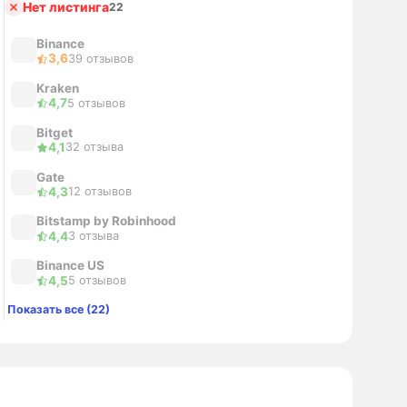
Нет листинга
22
Binance
3,6
39 отзывов
Kraken
4,7
5 отзывов
Bitget
4,1
32 отзыва
Gate
4,3
12 отзывов
Bitstamp by Robinhood
4,4
3 отзыва
Binance US
4,5
5 отзывов
Показать все (22)