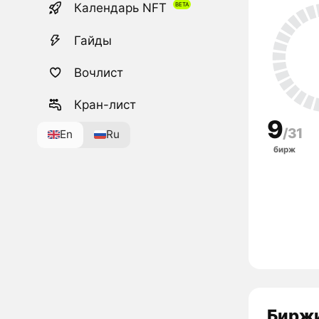
Календарь NFT
Гайды
Вочлист
Кран-лист
9
/31
En
Ru
бирж
Биржи