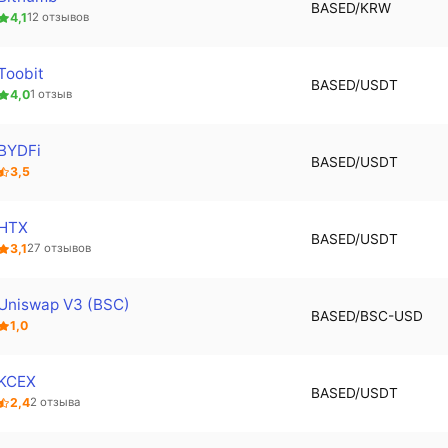
BASED/KRW
4,1
12 отзывов
Toobit
BASED/USDT
4,0
1 отзыв
BYDFi
BASED/USDT
3,5
HTX
BASED/USDT
3,1
27 отзывов
Uniswap V3 (BSC)
BASED/BSC-USD
1,0
KCEX
BASED/USDT
2,4
2 отзыва