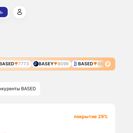
ь
SED
7773
BASEY
8099
BASED
8849
TYBG
3
нкуренты BASED
покрытие 29%