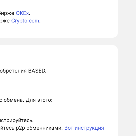
 бирже
OKEx
.
ирже
Crypto.com
.
иобретения BASED.
 обмена. Для этого:
истрируйтесь.
зуйтесь p2p обменниками.
Вот инструкция