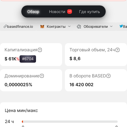
Обзор
Новости
Где купить
basedfinance.io
Контракты
Обозреватели
Ba
Капитализация
Торговый объем, 24ч
$ 8,6
$ 61K
%
#6704
Доминирование
В обороте BASED
0,0000025%
16 420 002
Цена мин/макс
24 ч