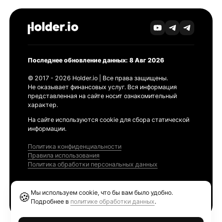
Последнее обновление данных: 8 Авг 2026
© 2017 - 2026 Holder.io | Все права защищены.
Не оказывает финансовых услуг. Вся информация
представленная на сайте носит ознакомительный
характер.
На сайте используются cookie для сбора статической
информации.
Политика конфиденциальности
Правила использования
Политика обработки персональных данных
Продукты
Мы используем cookie, что бы вам было удобно.
🍪
Ethereum GAS Tracker
Подробнее в
политике обработки данных
.