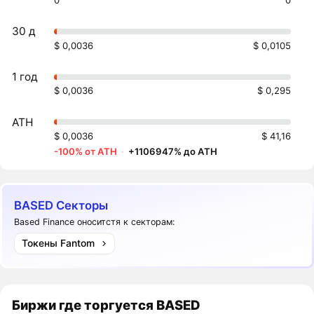
0
0
30 д
$ 0,0036
$ 0,0105
1 год
$ 0,0036
$ 0,295
ATH
$ 0,0036
$ 41,16
-100% от ATH
·
+1106947% до ATH
BASED Секторы
Based Finance оноситстя к секторам:
Токены Fantom
Биржи где торгуется BASED