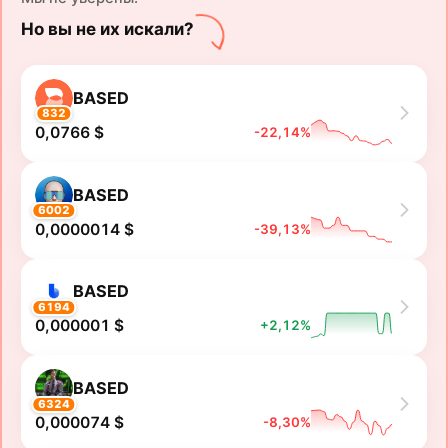
Но вы не их искали?
BASED
832
0,0766 $
-22,14%
BASED
6002
0,0000014 $
-39,13%
BASED
6194
0,000001 $
+2,12%
BASED
6324
0,000074 $
-8,30%