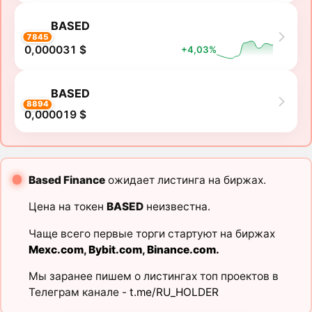
BASED
7845
0,000031 $
+4,03%
BASED
8894
0,000019 $
Based Finance
ожидает листинга на биржах.
Цена на токен
BASED
неизвестна.
Чаще всего первые торги стартуют на биржах
Mexc.com
,
Bybit.com
,
Binance.com
.
Мы заранее пишем о листингах топ проектов в
Телеграм канале -
t.me/RU_HOLDER