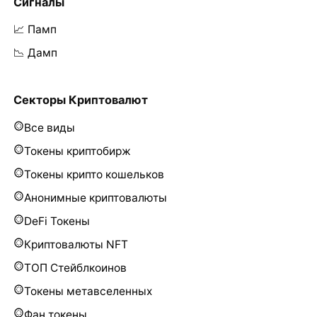
Сигналы
📈 Памп
📉 Дамп
Секторы Криптовалют
Все виды
Токены криптобирж
Токены крипто кошельков
Анонимные криптовалюты
DeFi Токены
Криптовалюты NFT
ТОП Стейблкоинов
Токены метавселенных
Фан токены