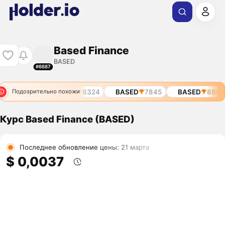
Based Finance
BASED
#6687
SED
6194
BASED
6324
BASED
7845
BASED
8894
Подозрительно похожи
Курс Based Finance (BASED)
Последнее обновление цены: 21 марта
$ 0,0037