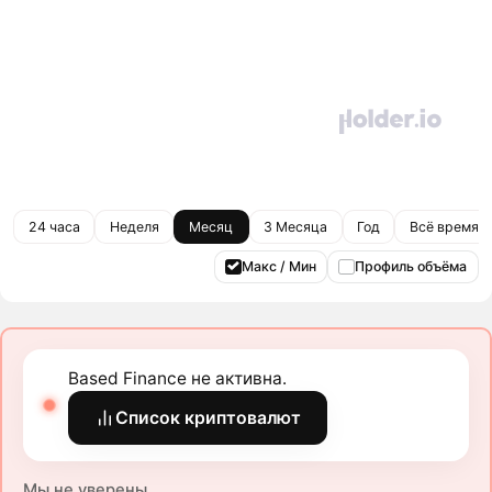
24 часа
Неделя
Месяц
3 Месяца
Год
Всё время
Макс / Мин
Профиль объёма
Based Finance не активна.
Список криптовалют
Мы не уверены.