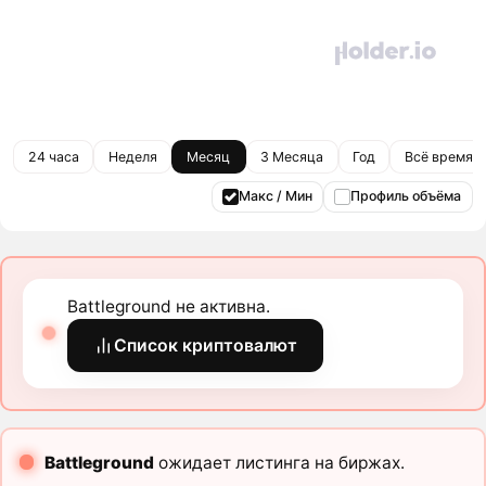
24 часа
Неделя
Месяц
3 Месяца
Год
Всё время
Макс / Мин
Профиль объёма
Battleground не активна.
Список криптовалют
Battleground
ожидает листинга на биржах.