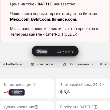
Цена на токен
BATTLE
неизвестна.
Чаще всего первые торги стартуют на биржах
Mexc.com
,
Bybit.com
,
Binance.com
.
Мы заранее пишем о листингах топ проектов в
Телеграм канале -
t.me/RU_HOLDER
Обзор
Где купить
battleth.com
Контракты
Обозреватели
Batt
Капитализация
Торговый объем, 24ч
$ 5,6
‒
%
#10071
Доминирование
В обороте BATTLE