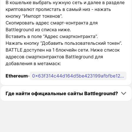
В кошельке выбрать нужную сеть и далее в разделе
криптовалют пролистать в самый низ - нажать
кнопку “Импорт токенов”.
Скопировать адрес смарт-контракта для
Battleground из списка ниже.
Вставить в поле “Адрес смартконтракта”.
Нажать кнопку “Добавить пользовательский токен”.
BATTLE доступен на 1 блокчейн сети. Ниже список
адресов смартконтрактов Battleground для
добавления в метамаск:
Ethereum
-
0x63f314c44d164d5be423199afbfbe129d72d3ea6
Где найти официальные сайты Battleground?