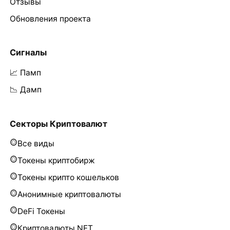
Отзывы
Обновления проекта
Сигналы
📈 Памп
📉 Дамп
Секторы Криптовалют
Все виды
Токены криптобирж
Токены крипто кошельков
Анонимные криптовалюты
DeFi Токены
Криптовалюты NFT