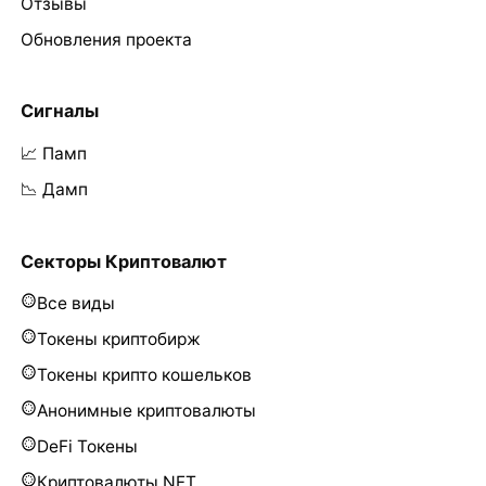
Отзывы
Обновления проекта
Сигналы
📈 Памп
📉 Дамп
Секторы Криптовалют
Все виды
Токены криптобирж
Токены крипто кошельков
Анонимные криптовалюты
DeFi Токены
Криптовалюты NFT