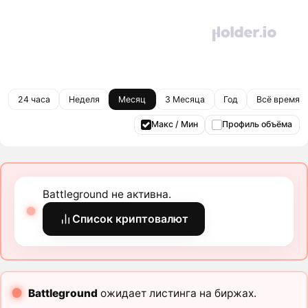
24 часа
Неделя
Месяц
3 Месяца
Год
Всё время
Макс / Мин
Профиль объёма
Battleground не активна.
Список криптовалют
Battleground
ожидает листинга на биржах.