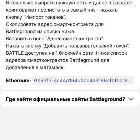
В кошельке выбрать нужную сеть и далее в разделе
криптовалют пролистать в самый низ - нажать
кнопку “Импорт токенов”.
Скопировать адрес смарт-контракта для
Battleground из списка ниже.
Вставить в поле “Адрес смартконтракта”.
Нажать кнопку “Добавить пользовательский токен”.
BATTLE доступен на 1 блокчейн сети. Ниже список
адресов смартконтрактов Battleground для
добавления в метамаск:
Ethereum
-
0x63f314c44d164d5be423199afbfbe129d72d3ea6
Где найти официальные сайты Battleground?