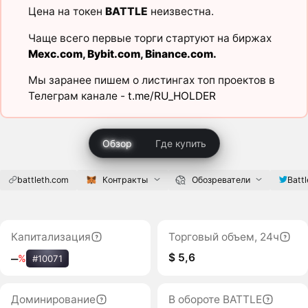
Цена на токен
BATTLE
неизвестна.
Чаще всего первые торги стартуют на биржах
Mexc.com
,
Bybit.com
,
Binance.com
.
Мы заранее пишем о листингах топ проектов в
Телеграм канале -
t.me/RU_HOLDER
Обзор
Где купить
battleth.com
Контракты
Обозреватели
Batt
Капитализация
Торговый объем, 24ч
$ 5,6
‒
%
#10071
Доминирование
В обороте BATTLE