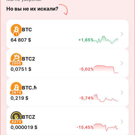
Но вы не их искали?
BTC
1
64 807 $
+1,65%
BTC2
2505
0,0751 $
-5,02%
BTC.ℏ
2674
0,219 $
-5,74%
BTCZ
4373
0,000019 $
-15,45%