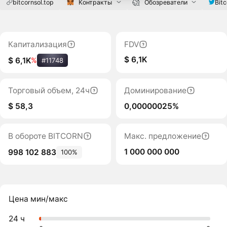
bitcornsol.top
Контракты
Обозреватели
Bit
Капитализация
FDV
$ 6,1K
$ 6,1K
%
#11748
Торговый объем, 24ч
Доминирование
$ 58,3
0,00000025%
В обороте BITCORN
Макс. предложение
1 000 000 000
998 102 883
100%
Цена мин/макс
24 ч