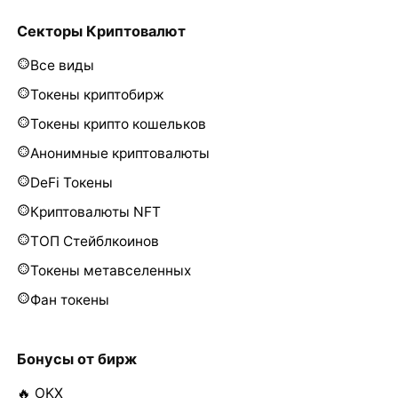
Секторы Криптовалют
Все виды
Токены криптобирж
Токены крипто кошельков
Анонимные криптовалюты
DeFi Токены
Криптовалюты NFT
ТОП Стейблкоинов
Токены метавселенных
Фан токены
Бонусы от бирж
🔥 OKX