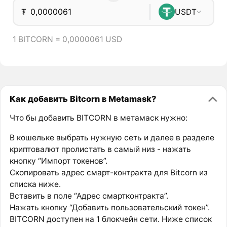
₮
USDT
1 BITCORN = 0,0000061 USD
Как добавить Bitcorn в Metamask?
Что бы добавить BITCORN в метамаск нужно:
В кошельке выбрать нужную сеть и далее в разделе
криптовалют пролистать в самый низ - нажать
кнопку “Импорт токенов”.
Скопировать адрес смарт-контракта для Bitcorn из
списка ниже.
Вставить в поле “Адрес смартконтракта”.
Нажать кнопку “Добавить пользовательский токен”.
BITCORN доступен на 1 блокчейн сети. Ниже список