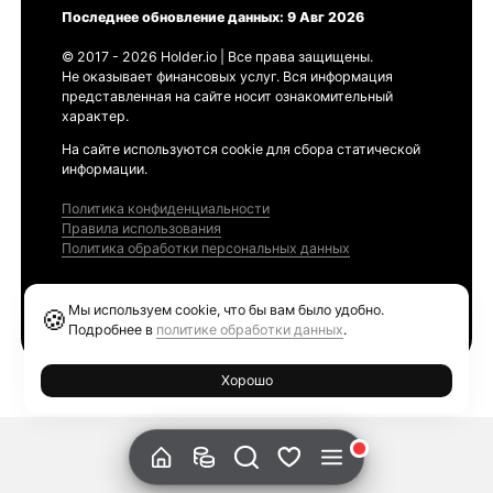
Последнее обновление данных: 9 Авг 2026
© 2017 - 2026 Holder.io | Все права защищены.
Не оказывает финансовых услуг. Вся информация
представленная на сайте носит ознакомительный
характер.
На сайте используются cookie для сбора статической
информации.
Политика конфиденциальности
Правила использования
Политика обработки персональных данных
Продукты
Мы используем cookie, что бы вам было удобно.
🍪
Ethereum GAS Tracker
Подробнее в
политике обработки данных
.
Хорошо