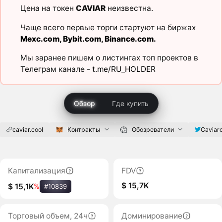
Цена на токен
CAVIAR
неизвестна.
Чаще всего первые торги стартуют на биржах
Mexc.com
,
Bybit.com
,
Binance.com
.
Мы заранее пишем о листингах топ проектов в
Телеграм канале -
t.me/RU_HOLDER
Обзор
Где купить
caviar.cool
Контракты
Обозреватели
Caviar
Капитализация
FDV
$ 15,7K
$ 15,1K
%
#10839
Торговый объем, 24ч
Доминирование