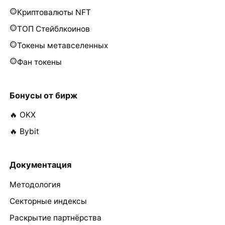
Криптовалюты NFT
ТОП Стейблкоинов
Токены метавселенных
Фан токены
Бонусы от бирж
🔥 OKX
🔥 Bybit
Документация
Методология
Секторные индексы
Раскрытие партнёрства