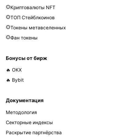
Криптовалюты NFT
ТОП Стейблкоинов
Токены метавселенных
Фан токены
Бонусы от бирж
🔥 OKX
🔥 Bybit
Документация
Методология
Секторные индексы
Раскрытие партнёрства