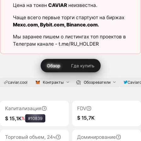
Цена на токен
CAVIAR
неизвестна.
Чаще всего первые торги стартуют на биржах
Mexc.com
,
Bybit.com
,
Binance.com
.
Мы заранее пишем о листингах топ проектов в
Телеграм канале -
t.me/RU_HOLDER
Обзор
Где купить
caviar.cool
Контракты
Обозреватели
Caviar
Капитализация
FDV
$ 15,7K
$ 15,1K
%
#10839
Торговый объем, 24ч
Доминирование