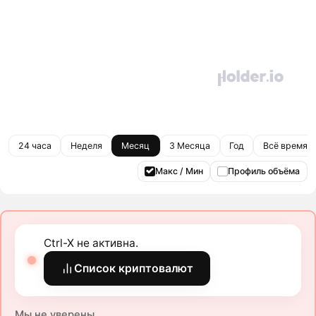
24 часа
Неделя
Месяц
3 Месяца
Год
Всё время
Макс / Мин
Профиль объёма
Ctrl-X не активна.
Список криптовалют
Мы не уверены.