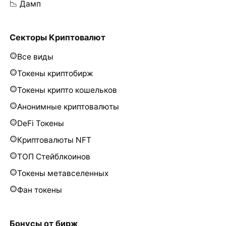
📉 Дамп
Секторы Криптовалют
Все виды
Токены криптобирж
Токены крипто кошельков
Анонимные криптовалюты
DeFi Токены
Криптовалюты NFT
ТОП Стейблкоинов
Токены метавселенных
Фан токены
Бонусы от бирж