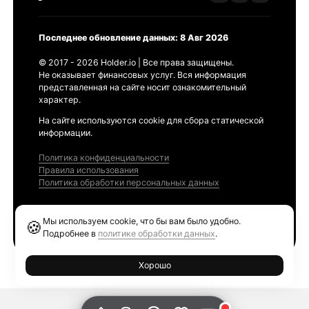
Последнее обновление данных: 8 Авг 2026
© 2017 - 2026 Holder.io | Все права защищены.
Не оказывает финансовых услуг. Вся информация
представленная на сайте носит ознакомительный
характер.
На сайте используются cookie для сбора статической
информации.
Политика конфиденциальности
Правила использования
Политика обработки персональных данных
Продукты
Мы используем cookie, что бы вам было удобно.
🍪
Ethereum GAS Tracker
Подробнее в
политике обработки данных
.
Хорошо