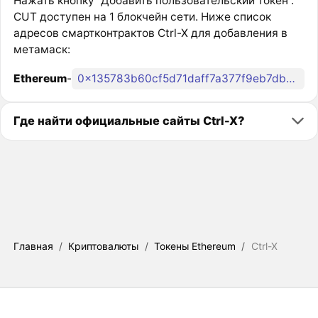
Нажать кнопку “Добавить пользовательский токен”.
CUT доступен на 1 блокчейн сети. Ниже список
адресов смартконтрактов Ctrl-X для добавления в
метамаск:
Ethereum
-
0x135783b60cf5d71daff7a377f9eb7db8d2deab9e
Где найти официальные сайты Ctrl-X?
Главная
/
Криптовалюты
/
Токены Ethereum
/
Ctrl-X