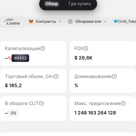
Обзор
Где купить
ctrl-
CtrlX_Tok
Контракты
Обозреватели
x.online
Капитализация
FDV
$ 29,6K
‒
%
#9433
Торговый объем, 24ч
Доминирование
$ 185,2
%
В обороте CUT
Макс. предложение
1 248 163 264 128
‒
0%