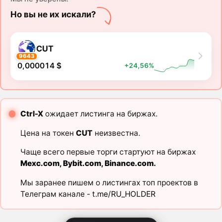
Но вы не их искали?
CUT
9643
0,000014 $
+24,56%
Ctrl-X
ожидает листинга на биржах.
Цена на токен
CUT
неизвестна.
Чаще всего первые торги стартуют на биржах
Mexc.com
,
Bybit.com
,
Binance.com
.
Мы заранее пишем о листингах топ проектов в
Телеграм канале -
t.me/RU_HOLDER