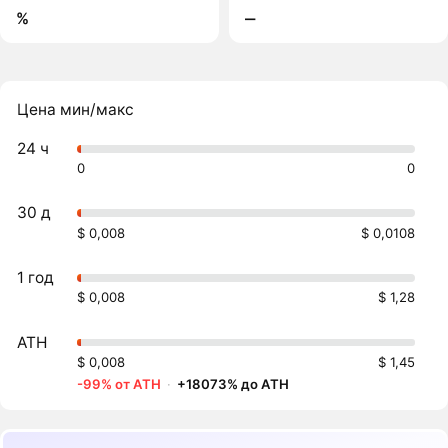
%
‒
Цена мин/макс
24 ч
0
0
30 д
$ 0,008
$ 0,0108
1 год
$ 0,008
$ 1,28
ATH
$ 0,008
$ 1,45
-99% от ATH
·
+18073% до ATH