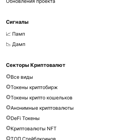
Обновления проекта
Сигналы
📈 Памп
📉 Дамп
Секторы Криптовалют
Все виды
Токены криптобирж
Токены крипто кошельков
Анонимные криптовалюты
DeFi Токены
Криптовалюты NFT
ТОП Стейблкоинов