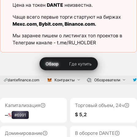
Цена на токен
DANTE
неизвестна.
Чаще всего первые торги стартуют на биржах
Mexc.com
,
Bybit.com
,
Binance.com
.
Мы заранее пишем о листингах топ проектов в
Телеграм канале -
t.me/RU_HOLDER
Обзор
Где купить
dantefinance.com
Контракты
Обозреватели
Капитализация
Торговый объем, 24ч
$ 5,2
‒
%
#6991
Доминирование
В обороте DANTE