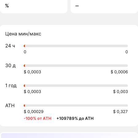
%
‒
Цена мин/макс
24 ч
0
0
30 д
$ 0,0003
$ 0,0006
1 год
$ 0,0003
$ 0,003
ATH
$ 0,00029
$ 0,327
-100% от ATH
·
+109789% до ATH