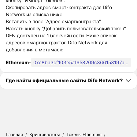
кнопку “Импорт токенов”.
Скопировать адрес смарт-контракта для Difo
Network из списка ниже.
Вставить в поле “Адрес смартконтракта”.
Нажать кнопку “Добавить пользовательский токен”.
DFN доступен на 1 блокчейн сети. Ниже список
адресов смартконтрактов Difo Network для
добавления в метамаск:
Ethereum
-
0xc8ba3cf103e5a1658209c366153197ac7fa9c9b1
Где найти официальные сайты Difo Network?
Главная
/
Криптовалюты
/
Токены Ethereum
/