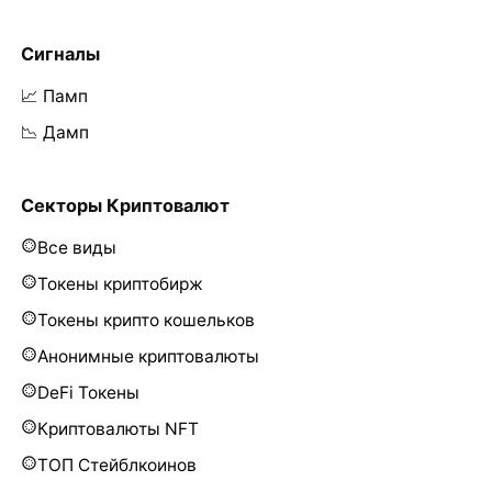
Сигналы
📈 Памп
📉 Дамп
Секторы Криптовалют
Все виды
Токены криптобирж
Токены крипто кошельков
Анонимные криптовалюты
DeFi Токены
Криптовалюты NFT
ТОП Стейблкоинов