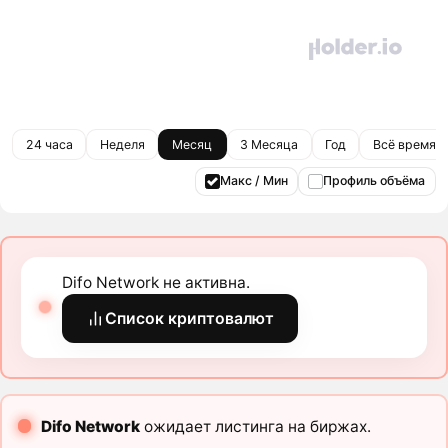
24 часа
Неделя
Месяц
3 Месяца
Год
Всё время
Макс / Мин
Профиль объёма
Difo Network не активна.
Список криптовалют
Difo Network
ожидает листинга на биржах.