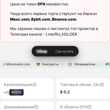
Цена на токен
DFN
неизвестна.
Чаще всего первые торги стартуют на биржах
Mexc.com
,
Bybit.com
,
Binance.com
.
Мы заранее пишем о листингах топ проектов в
Телеграм канале -
t.me/RU_HOLDER
Обзор
Где купить
difonetwork.com
Контракты
Обозреватели
D
Капитализация
Торговый объем, 24ч
$ 0,2
‒
%
#9225
Доминирование
В обороте DFN