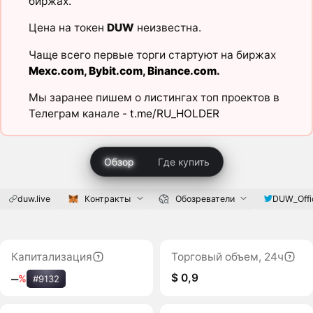
биржах.
Цена на токен
DUW
неизвестна.
Чаще всего первые торги стартуют на биржах
Mexc.com
,
Bybit.com
,
Binance.com
.
Мы заранее пишем о листингах топ проектов в
Телеграм канале -
t.me/RU_HOLDER
Обзор
Где купить
duw.live
Контракты
Обозреватели
DUW_Offic
Капитализация
Торговый объем, 24ч
$ 0,9
‒
%
#9132