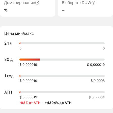
Доминирование
В обороте DUW
%
‒
Цена мин/макс
24 ч
0
0
30 д
$ 0,000019
$ 0,000019
1 год
$ 0,000019
$ 0,0008
ATH
$ 0,000019
$ 0,00084
-98% от ATH
·
+4304% до ATH