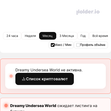
24 часа
Неделя
Месяц
3 Месяца
Год
Всё время
Макс / Мин
Профиль объёма
Dreamy Undersea World не активна.
Список криптовалют
Dreamy Undersea World
ожидает листинга на