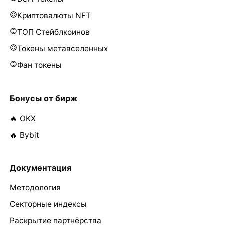
Криптовалюты NFT
ТОП Стейблкоинов
Токены метавселенных
Фан токены
Бонусы от бирж
🔥 OKX
🔥 Bybit
Документация
Методология
Секторные индексы
Раскрытие партнёрства