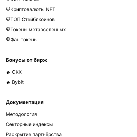
Криптовалюты NFT
ТОП Стейблкоинов
Токены метавселенных
Фан токены
Бонусы от бирж
🔥 OKX
🔥 Bybit
Документация
Методология
Секторные индексы
Раскрытие партнёрства