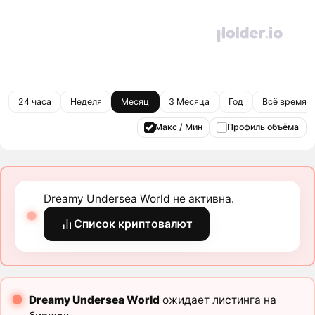
24 часа
Неделя
Месяц
3 Месяца
Год
Всё время
Макс / Мин
Профиль объёма
Dreamy Undersea World не активна.
Список криптовалют
Dreamy Undersea World
ожидает листинга на