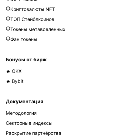
Криптовалюты NFT
ТОП Стейблкоинов
Токены метавселенных
Фан токены
Бонусы от бирж
🔥 OKX
🔥 Bybit
Документация
Методология
Секторные индексы
Раскрытие партнёрства