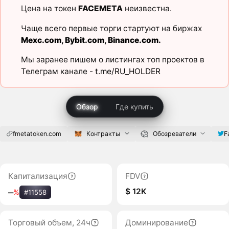
Цена на токен
FACEMETA
неизвестна.
Чаще всего первые торги стартуют на биржах
Mexc.com
,
Bybit.com
,
Binance.com
.
Мы заранее пишем о листингах топ проектов в
Телеграм канале -
t.me/RU_HOLDER
Обзор
Где купить
fmetatoken.com
Контракты
Обозреватели
F
Капитализация
FDV
$ 12K
‒
%
#11558
Торговый объем, 24ч
Доминирование