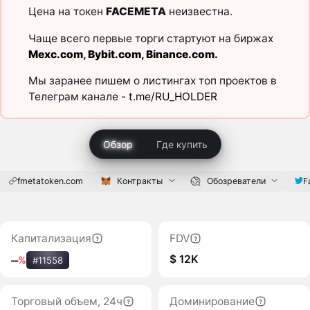
Цена на токен
FACEMETA
неизвестна.
Чаще всего первые торги стартуют на биржах
Mexc.com
,
Bybit.com
,
Binance.com
.
Мы заранее пишем о листингах топ проектов в
Телеграм канале -
t.me/RU_HOLDER
Обзор
Где купить
fmetatoken.com
Контракты
Обозреватели
F
Капитализация
FDV
$ 12K
‒
%
#11558
Торговый объем, 24ч
Доминирование