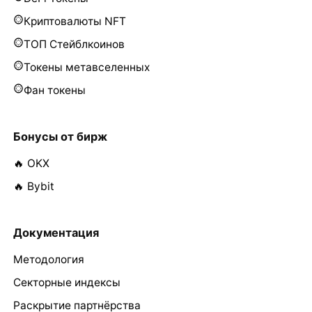
Криптовалюты NFT
ТОП Стейблкоинов
Токены метавселенных
Фан токены
Бонусы от бирж
🔥 OKX
🔥 Bybit
Документация
Методология
Секторные индексы
Раскрытие партнёрства