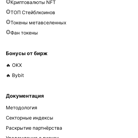
Криптовалюты NFT
ТОП Стейблкоинов
Токены метавселенных
Фан токены
Бонусы от бирж
🔥 OKX
🔥 Bybit
Документация
Методология
Секторные индексы
Раскрытие партнёрства