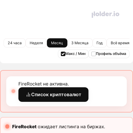
24 часа
Неделя
Месяц
3 Месяца
Год
Всё время
Макс / Мин
Профиль объёма
FireRocket не активна.
Список криптовалют
FireRocket
ожидает листинга на биржах.