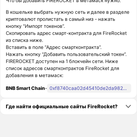
Что бы добавить FIREROCKET в метамаск нужно:
В кошельке выбрать нужную сеть и далее в разделе
криптовалют пролистать в самый низ - нажать
кнопку “Импорт токенов”.
Скопировать адрес смарт-контракта для FireRocket
из списка ниже.
Вставить в поле “Адрес смартконтракта”.
Нажать кнопку “Добавить пользовательский токен”.
FIREROCKET доступен на 1 блокчейн сети. Ниже
список адресов смартконтрактов FireRocket для
добавления в метамаск:
BNB Smart Chain
-
0xf8740caa02d45410de2da9823c5d8b5924bc3b52
Где найти официальные сайты FireRocket?