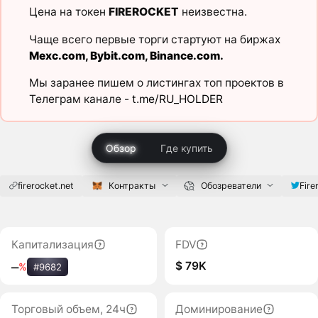
Цена на токен
FIREROCKET
неизвестна.
Чаще всего первые торги стартуют на биржах
Mexc.com
,
Bybit.com
,
Binance.com
.
Мы заранее пишем о листингах топ проектов в
Телеграм канале -
t.me/RU_HOLDER
Обзор
Где купить
firerocket.net
Контракты
Обозреватели
Fire
Капитализация
FDV
$ 79K
‒
%
#9682
Торговый объем, 24ч
Доминирование