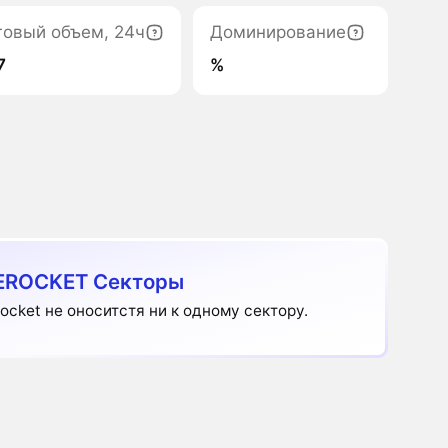
говый объем, 24ч
Доминирование
7
%
EROCKET Секторы
Rocket не оноситстя ни к одному сектору.