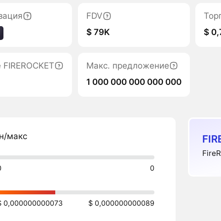
зация
FDV
Тор
$ 79K
$ 0,
е FIREROCKET
Макс. предложение
1 000 000 000 000 000
н/макс
FIR
Fire
0
0
$ 0,000000000073
$ 0,000000000089