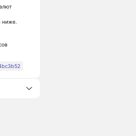
валют
а ниже.
сов
4bc3b52