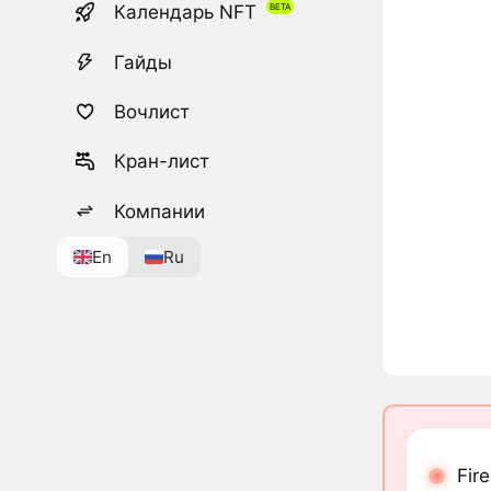
Календарь NFT
Гайды
Вочлист
Кран-лист
Компании
En
Ru
Fir