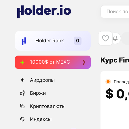
Поиск по
Holder Rank
Курс Fi
10000$ от MEXC
Аирдропы
Послед
$ 0
Биржи
Криптовалюты
Индексы