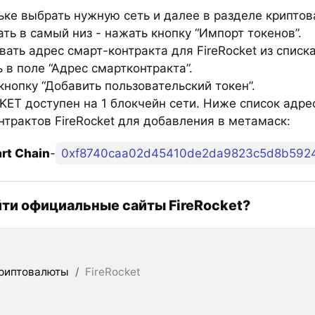
ьке выбрать нужную сеть и далее в разделе крипто
ть в самый низ - нажать кнопку “Импорт токенов”.
ать адрес смарт-контракта для FireRocket из списк
 в поле “Адрес смартконтракта”.
нопку “Добавить пользовательский токен”.
KET доступен на 1 блокчейн сети. Ниже список адре
нтрактов FireRocket для добавления в метамаск:
rt Chain
-
0xf8740caa02d45410de2da9823c5d8b592
йти официальные сайты FireRocket?
риптовалюты
/
FireRocket