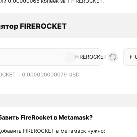
ли 0,00000065 копеек за 1 FIREROCKET.
лятор FIREROCKET
FIREROCKET
₮
ROCKET = 0,000000000079 USD
бавить FireRocket в Metamask?
добавить FIREROCKET в метамаск нужно: