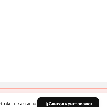
eRocket не активна.
Список криптовалют