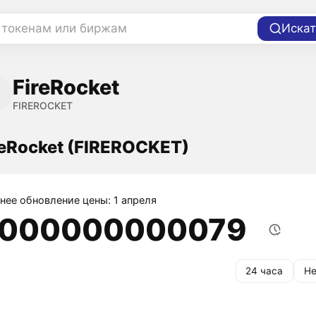
 токенам или биржам
Искат
FireRocket
FIREROCKET
reRocket (FIREROCKET)
нее обновление цены: 1 апреля
,000000000079
24 часа
Не