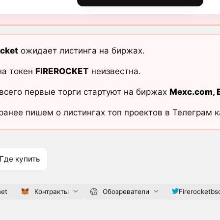
ocket
ожидает листинга на биржах.
на токен
FIREROCKET
неизвестна.
всего первые торги стартуют на биржах
Mexc.com
,
ранее пишем о листингах топ проектов в Телеграм 
Где купить
net
Контракты
Обозреватели
Firerocketbs