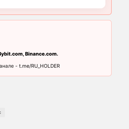
Bybit.com
,
Binance.com
.
канале -
t.me/RU_HOLDER
c