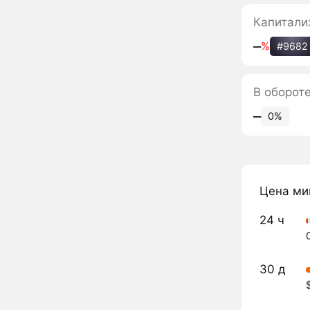
Капитали
‒
%
#9682
В оборот
‒
0%
Цена ми
24 ч
30 д