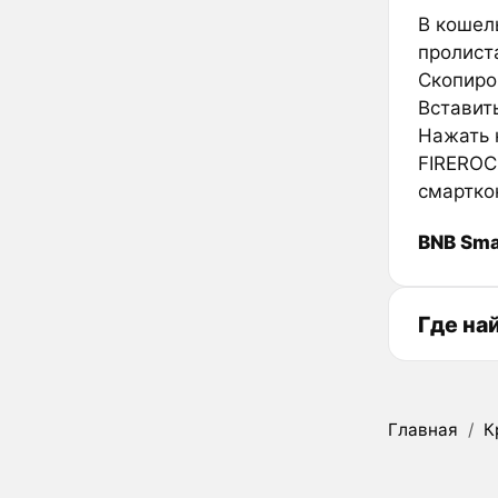
В кошел
пролиста
Скопиров
Вставить
Нажать к
FIREROC
смартко
BNB Sma
Где на
Главная
/
К