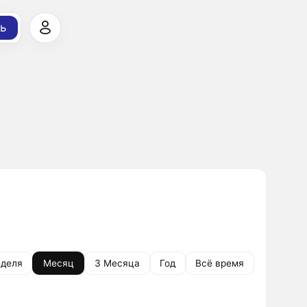
ь
деля
Месяц
3 Месяца
Год
Всё время