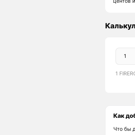
центов и
Кальку
1 FIRE
Как до
Что бы 