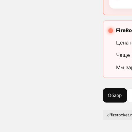
FireR
Цена 
Чаще 
Мы за
Обзор
firerocket.