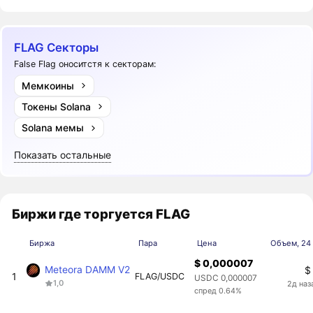
FLAG Секторы
False Flag оноситстя к секторам:
Мемкоины
Токены Solana
Solana мемы
Показать остальные
Биржи где торгуется FLAG
Биржа
Пара
Цена
Объем, 24 
$ 0,000007
Meteora DAMM V2
$
1
FLAG/USDC
USDC 0,000007
1,0
2д наз
спред 0.64%