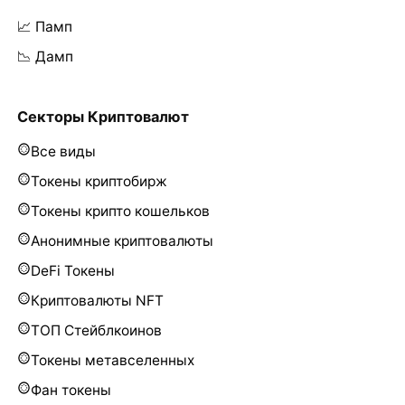
📈 Памп
📉 Дамп
Секторы Криптовалют
Все виды
Токены криптобирж
Токены крипто кошельков
Анонимные криптовалюты
DeFi Токены
Криптовалюты NFT
ТОП Стейблкоинов
Токены метавселенных
Фан токены