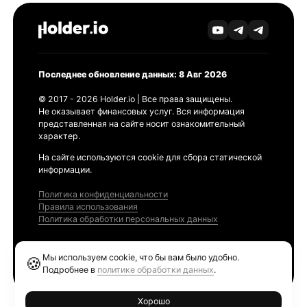
Последнее обновление данных: 8 Авг 2026
© 2017 - 2026 Holder.io | Все права защищены.
Не оказывает финансовых услуг. Вся информация
представленная на сайте носит ознакомительный
характер.
На сайте используются cookie для сбора статической
информации.
Политика конфиденциальности
Правила использования
Политика обработки персональных данных
Продукты
Мы используем cookie, что бы вам было удобно.
🍪
Ethereum GAS Tracker
Подробнее в
политике обработки данных
.
Хорошо