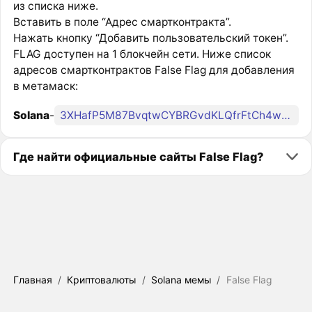
из списка ниже.
Вставить в поле “Адрес смартконтракта”.
Нажать кнопку “Добавить пользовательский токен”.
FLAG доступен на 1 блокчейн сети. Ниже список
адресов смартконтрактов False Flag для добавления
в метамаск:
Solana
-
3XHafP5M87BvqtwCYBRGvdKLQfrFtCh4wXzBQ5BKFLAG
Где найти официальные сайты False Flag?
Главная
/
Криптовалюты
/
Solana мемы
/
False Flag