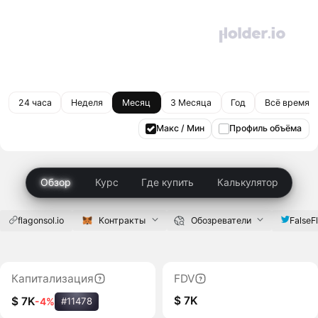
24 часа
Неделя
Месяц
3 Месяца
Год
Всё время
Макс / Мин
Профиль объёма
Обзор
Курс
Где купить
Калькулятор
flagonsol.io
Контракты
Обозреватели
FalseF
Капитализация
FDV
$ 7K
$ 7K
-4%
#11478