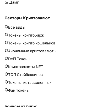
📉 Дамп
Секторы Криптовалют
Все виды
Токены криптобирж
Токены крипто кошельков
Анонимные криптовалюты
DeFi Токены
Криптовалюты NFT
ТОП Стейблкоинов
Токены метавселенных
Фан токены
Бонусы от бирж