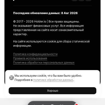
Последнее обновление данных: 8 Авг 2026
© 2017 - 2026 Holder.io | Все права защищены.
Не оказывает финансовых услуг. Вся информация
представленная на сайте носит ознакомительный
характер.
На сайте используются cookie для сбора статической
информации.
Политика конфиденциальности
Правила использования
Политика обработки персональных данных
Продукты
Мы используем cookie, что бы вам было удобно.
🍪
Ethereum GAS Tracker
Подробнее в
политике обработки данных
.
Хорошо