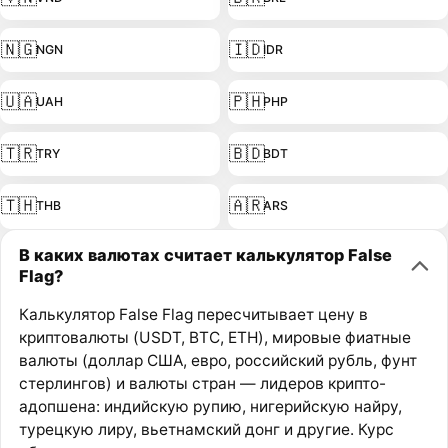
🇳🇬
🇮🇩
NGN
IDR
🇺🇦
🇵🇭
UAH
PHP
🇹🇷
🇧🇩
TRY
BDT
🇹🇭
🇦🇷
THB
ARS
В каких валютах считает калькулятор False
Flag?
Калькулятор False Flag пересчитывает цену в
криптовалюты (USDT, BTC, ETH), мировые фиатные
валюты (доллар США, евро, российский рубль, фунт
стерлингов) и валюты стран — лидеров крипто-
адопшена: индийскую рупию, нигерийскую найру,
турецкую лиру, вьетнамский донг и другие. Курс