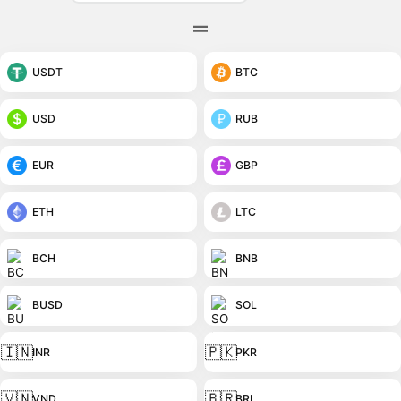
USDT
BTC
USD
RUB
EUR
GBP
ETH
LTC
BCH
BNB
BUSD
SOL
🇮🇳
🇵🇰
INR
PKR
🇻🇳
🇧🇷
VND
BRL