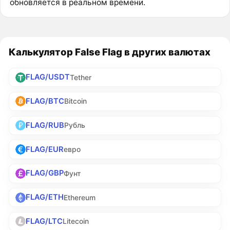
обновляется в реальном времени.
Калькулятор False Flag в других валютах
FLAG/USDT
Tether
FLAG/BTC
Bitcoin
FLAG/RUB
Рубль
FLAG/EUR
евро
FLAG/GBP
Фунт
FLAG/ETH
Ethereum
FLAG/LTC
Litecoin