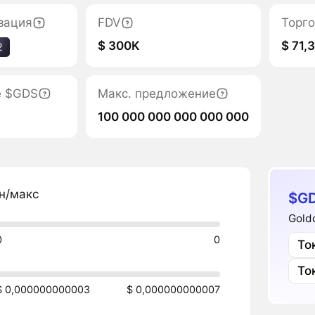
зация
FDV
Торго
$ 300K
$ 71,3
2
е $GDS
Макс. предложение
100 000 000 000 000 000
н/макс
$GD
Gold
0
0
То
То
$ 0,000000000003
$ 0,000000000007