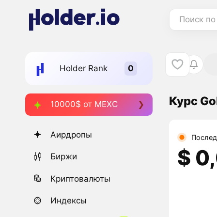
Поиск по
Holder Rank
Курс Go
10000$ от MEXC
Аирдропы
Послед
$ 0
Биржи
Криптовалюты
Индексы