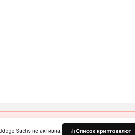
ddoge Sachs не активна.
Список криптовалют