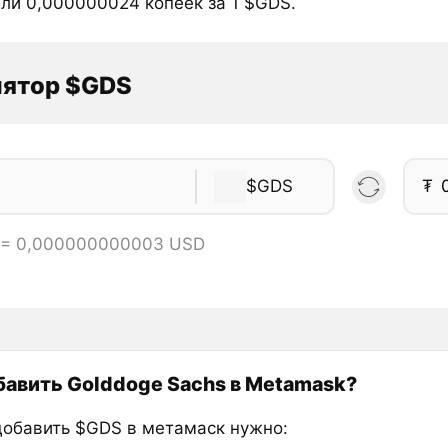
или 0,000000024 копеек за 1 $GDS.
лятор $GDS
$GDS
₮
 = 0,000000000003 USD
бавить Golddoge Sachs в Metamask?
добавить $GDS в метамаск нужно: