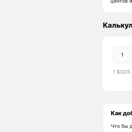
центов 
Кальку
1 $GDS
Как до
Что бы 