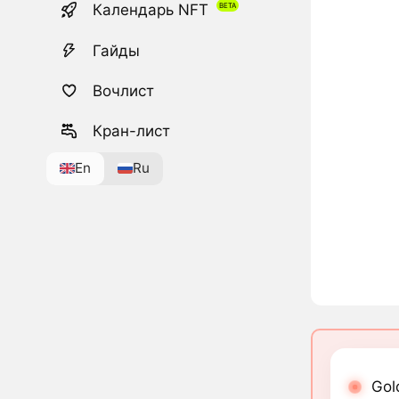
Календарь NFT
Гайды
Вочлист
Кран-лист
En
Ru
Gol