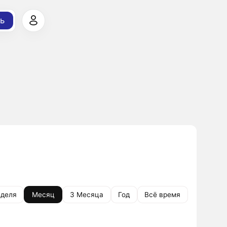
ь
деля
Месяц
3 Месяца
Год
Всё время