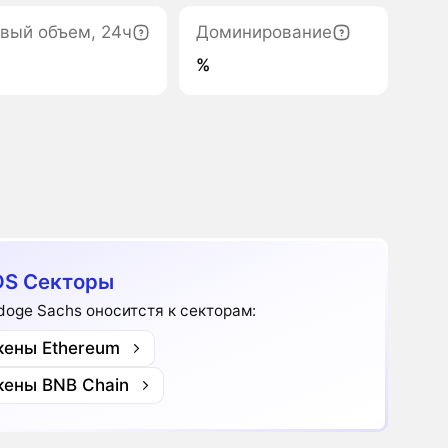
вый объем, 24ч
Доминирование
%
S Секторы
doge Sachs оноситстя к секторам:
кены Ethereum
кены BNB Chain