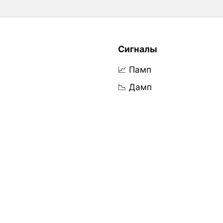
Сигналы
📈 Памп
📉 Дамп