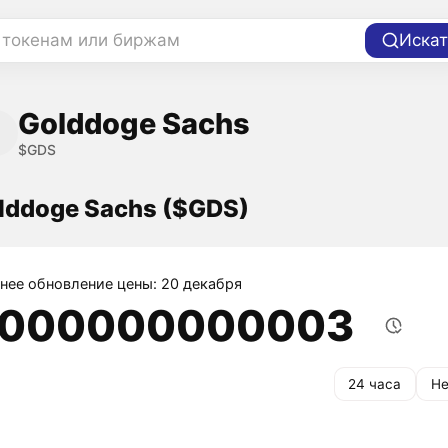
 токенам или биржам
Искат
Golddoge Sachs
$GDS
lddoge Sachs ($GDS)
нее обновление цены: 20 декабря
,000000000003
24 часа
Не