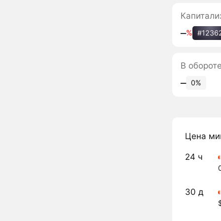
Капитали
‒
%
#1236
В оборот
‒
0%
Цена ми
24 ч
30 д