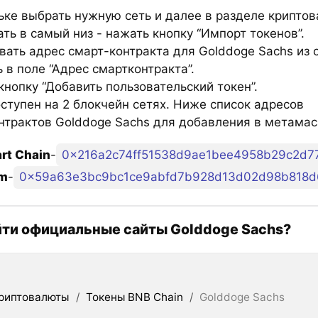
ьке выбрать нужную сеть и далее в разделе крипто
ть в самый низ - нажать кнопку “Импорт токенов”.
вать адрес смарт-контракта для Golddoge Sachs из 
 в поле “Адрес смартконтракта”.
нопку “Добавить пользовательский токен”.
ступен на 2 блокчейн сетях. Ниже список адресов
нтрактов Golddoge Sachs для добавления в метамас
rt Chain
-
0x216a2c74ff51538d9ae1bee4958b29c2d7
um
-
0x59a63e3bc9bc1ce9abfd7b928d13d02d98b818d
йти официальные сайты Golddoge Sachs?
риптовалюты
/
Токены BNB Chain
/
Golddoge Sachs