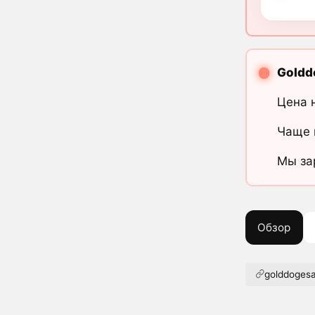
Goldd
Цена 
Чаще 
Мы за
Обзор
golddoges