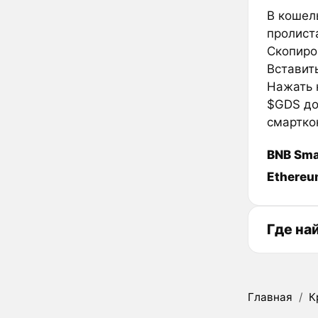
В кошел
пролиста
Скопиро
Вставить
Нажать к
$GDS до
смартко
BNB Sma
Ethere
Где на
Главная
/
К