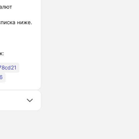
валют
списка ниже.
к:
78cd21
6