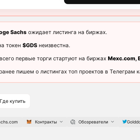
oge Sachs
ожидает листинга на биржах.
на токен
$GDS
неизвестна.
всего первые торги стартуют на биржах
Mexc.com
,
ранее пишем о листингах топ проектов в Телеграм 
Где купить
achs.com
Контракты
Обозреватели
Goldd