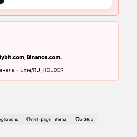
Bybit.com
,
Binance.com
.
канале -
t.me/RU_HOLDER
ogeSachs
?ref=page_internal
GitHub