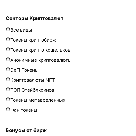
Секторы Криптовалют
Все виды
Токены криптобирж
Токены крипто кошельков
Анонимные криптовалюты
DeFi Токены
Криптовалюты NFT
ТОП Стейблкоинов
Токены метавселенных
Фан токены
Бонусы от бирж