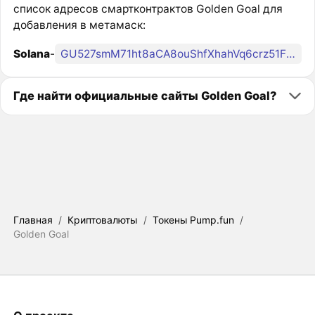
список адресов смартконтрактов Golden Goal для
добавления в метамаск:
Solana
-
GU527smM71ht8aCA8ouShfXhahVq6crz51FMbfZ8pump
Где найти официальные сайты Golden Goal?
Главная
/
Криптовалюты
/
Токены Pump.fun
/
Golden Goal