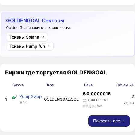
GOLDENGOAL Секторы
Golden Goal оноситстя к секторам:
Токены Solana
Токены Pump.fun
Биржи где торгуется GOLDENGOAL
Биржа
Пара
Цена
Объем, 24 
$ 0,0000015
PumpSwap
$
1
GOLDENGOAL/SOL
◎ 0,000000021
1,0
7д наз
спред 0.74%
Показать все ➙