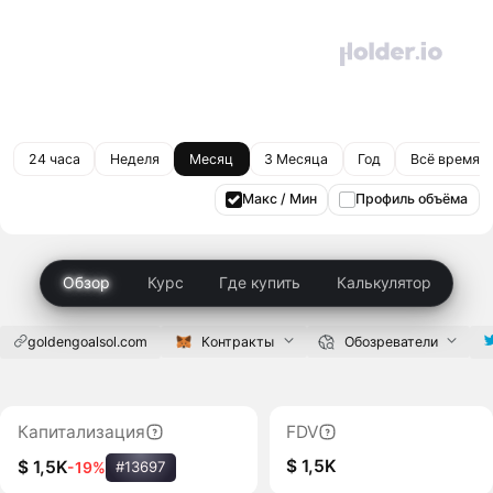
24 часа
Неделя
Месяц
3 Месяца
Год
Всё время
Макс / Мин
Профиль объёма
Обзор
Курс
Где купить
Калькулятор
goldengoalsol.com
Контракты
Обозреватели
Капитализация
FDV
$ 1,5K
$ 1,5K
-19%
#13697