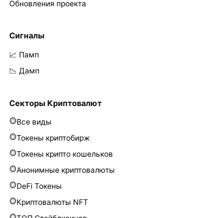
Обновления проекта
Сигналы
📈 Памп
📉 Дамп
Секторы Криптовалют
Все виды
Токены криптобирж
Токены крипто кошельков
Анонимные криптовалюты
DeFi Токены
Криптовалюты NFT