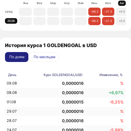
Янв
Фев
Мар
Апр
Май
Июн
Июл
Авг
сред.
−98.3
−27.3
+0.0
2026
−98.3
−27.3
+0.0
История курса 1 GOLDENGOAL в USD
По дням
По месяцам
День
Курс GOLDENGOAL/USD
Изменение, %
0,0000016
%
09.08
0,0000016
+6,67%
08.08
0,0000015
-6,25%
01.08
0,0000016
%
29.07
0,0000016
%
28.07
0,0000016
-5,88%
24.07