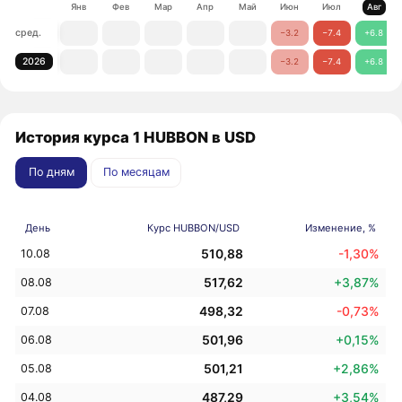
Янв
Фев
Мар
Апр
Май
Июн
Июл
Авг
сред.
−3.2
−7.4
+6.8
2026
−3.2
−7.4
+6.8
История курса 1 HUBBON в USD
По дням
По месяцам
День
Курс HUBBON/USD
Изменение, %
510,88
-1,30%
10.08
517,62
+3,87%
08.08
498,32
-0,73%
07.08
501,96
+0,15%
06.08
501,21
+2,86%
05.08
487,29
+3,54%
04.08