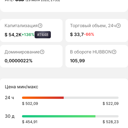
Капитализация
Торговый объем, 24ч
$ 33,7
-66%
$ 54,2K
+136%
#7448
Доминирование
В обороте HUBBON
0,0000022%
105,99
Цена мин/макс
24 ч
$ 502,09
$ 522,09
30 д
$ 454,91
$ 528,23