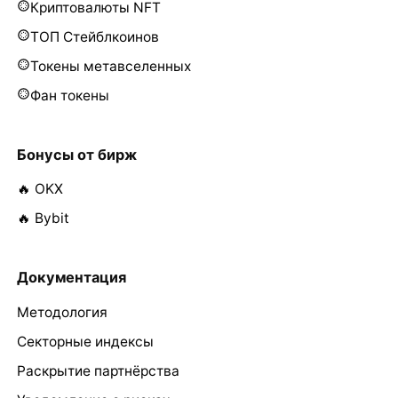
Криптовалюты NFT
ТОП Стейблкоинов
Токены метавселенных
Фан токены
Бонусы от бирж
🔥 OKX
🔥 Bybit
Документация
Методология
Секторные индексы
Раскрытие партнёрства